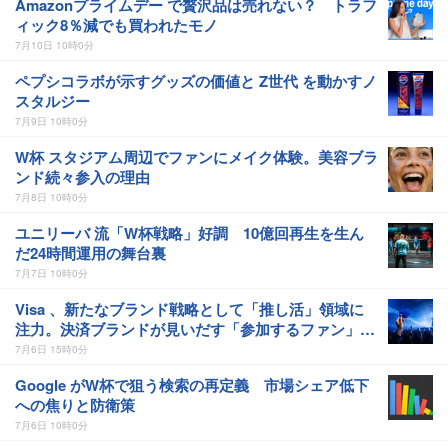
Amazonプライムデー で贅沢品は売れない？ トラフ
ィック8％減でも買われたモノ
7月10日 10時0分
ペプシコラボが示すグッズの価値と Z世代 を動かすノ
スタルジー
7月9日 10時0分
W杯 スタジアム周辺でファンにメイク体験。美容ブラ
ンド続々参入の理由
7月8日 10時0分
ユニリーバ 流「W杯戦略」好調 10億回再生を生ん
だ24時間運用の舞台裏
7月7日 10時0分
Visa 、新たなブランド戦略として「推し活」領域に
注力。決済ブランドが見いだす「参加するファン」の
価値
7月6日 15時0分
Google がW杯で狙う検索の再定義 市場シェア低下
への焦りと防衛策
7月6日 10時0分