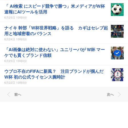
「 AI検索 にスピード競争で勝つ」米メディアがW杯
速報にAIツールを活用
6月25日 10時0分
ナイキ 幹部「W杯世界戦略」を語る カギはセレブ起
用と地域密着のバランス
6月24日 10時0分
「AI画像は絶対に使わない」ユニリーバが W杯 マー
ケでも貫くブランド信頼
6月23日 10時0分
ウブロ不在のFIFAに新風？ 注目ブランドが掴んだ
W杯 初の公式ライセンス腕時計
6月22日 10時0分
前へ
次へ