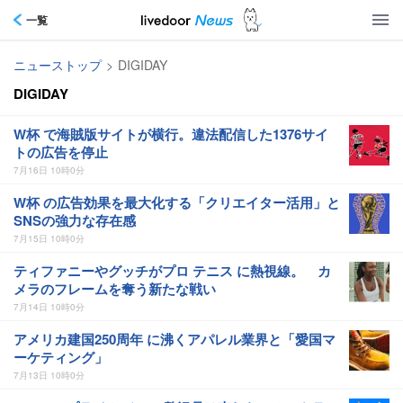
一覧
ニューストップ
>
DIGIDAY
DIGIDAY
W杯 で海賊版サイトが横行。違法配信した1376サイ
トの広告を停止
7月16日 10時0分
W杯 の広告効果を最大化する「クリエイター活用」と
SNSの強力な存在感
7月15日 10時0分
ティファニーやグッチがプロ テニス に熱視線。 カ
メラのフレームを奪う新たな戦い
7月14日 10時0分
アメリカ建国250周年 に沸くアパレル業界と「愛国マ
ーケティング」
7月13日 10時0分