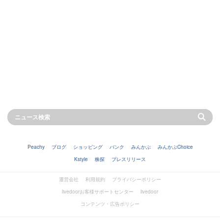
Peachy
ブログ
ショッピング
バンク
みんかぶ
みんかぶChoice
Kstyle
株探
プレスリリース
運営会社
利用規約
プライバシーポリシー
livedoorお客様サポートセンター
livedoor
コンテンツ・広告ポリシー