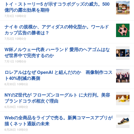
トイ・ストーリー5 が示すコラボグッズの威力。500
億円の露出効果を期待
7月3日 10時0分
ナイキ の規模か、アディダスの特化型か。ワールド
カップ広告の勝者は？
7月2日 10時0分
W杯ノルウェー代表 ハーランド 愛用のヘアゴムはな
ぜ世界中で完売するのか
7月1日 10時0分
ロレアルはなぜ OpenAI と組んだのか 画像制作コス
ト40%削減の裏側
6月30日 10時0分
NYのZ世代が フローズンヨーグルト に大行列。美容
ブランドコラボ相次ぐ理由
6月29日 10時0分
Webの全商品をライブで売る。新興コマースアプリが
描くネット通販の未来
6月26日 10時0分