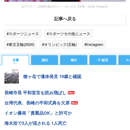
女子マラソン米国代表のモリー・セイデル【写真：Getty Images】
記事へ戻る
#スポーツニュース
#スポーツその他ニュース
#東京五輪(2020)
#オリンピック(五輪)
#Instagram
#海外の反応
#五輪選手村
#アメリカ
主要
国内
海外
IT 経済
ス
槍ヶ岳で遺体発見 19歳と確認
長崎市長 平和宣言を読み飛ばし
台湾代表、長崎の平和式典を欠席
イオン爆発「貴重品OK」と許可か
海水浴で3人が流される 1人死亡