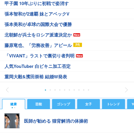
甲子園 10年ぶりに初戦で姿消す
張本智和が2連覇 妹とアベックV
張本美和が卓球の国際大会で優勝
北朝鮮が兵士をロシア派遣決定か
藤原竜也、「労務改善」アピール
「VIVANT」ラストで裏切り者判明
人気YouTuber 白ビキニ加工否定
重岡大毅&濱田崇裕 結婚W発表
健康
芸能
ゴシップ
女子
トレンド
Y
医師が勧める 猫背解消の体操術