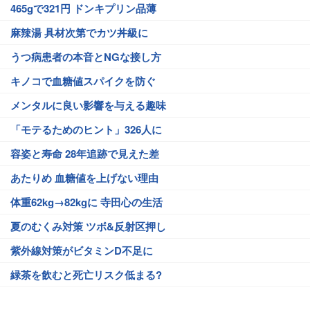
465gで321円 ドンキプリン品薄
麻辣湯 具材次第でカツ丼級に
うつ病患者の本音とNGな接し方
キノコで血糖値スパイクを防ぐ
メンタルに良い影響を与える趣味
「モテるためのヒント」326人に
容姿と寿命 28年追跡で見えた差
あたりめ 血糖値を上げない理由
体重62kg→82kgに 寺田心の生活
夏のむくみ対策 ツボ&反射区押し
紫外線対策がビタミンD不足に
緑茶を飲むと死亡リスク低まる?