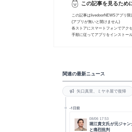
この記事を見るため
この記事はlivedoorNEWSアプリ
(アプリが無いと開けません)
各ストアにスマートフォンでアク
手順に従ってアプリをインストー
関連の最新ニュース
矢口真里、ミヤネ屋で復帰
-1日前
08/06 17:53
堀江貴文氏が元ジャン
と痛烈批判