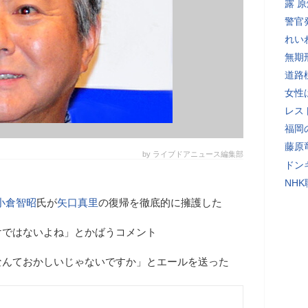
露 
警官
れい
無期
道路
女性
レス
福岡
藤原
by ライブドアニュース編集部
ドン
NH
小倉智昭
氏が
矢口真里
の復帰を徹底的に擁護した
けではないよね」とかばうコメント
なんておかしいじゃないですか」とエールを送った