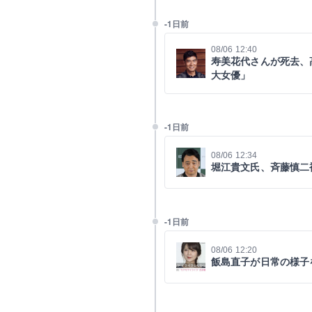
-1日前
08/06 12:40
寿美花代さんが死去、
大女優」
-1日前
08/06 12:34
堀江貴文氏、斉藤慎二
-1日前
08/06 12:20
飯島直子が日常の様子