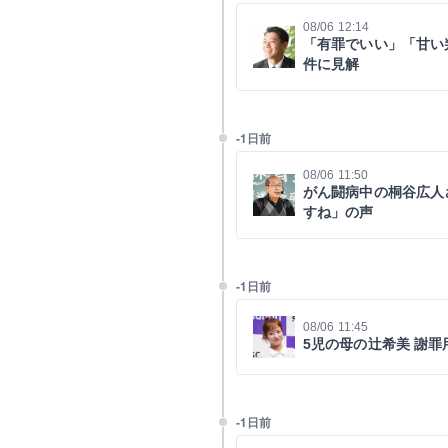
08/06 12:14
「有罪でいい」「甘い
件に見解
-1日前
08/06 11:50
がん闘病中の桐谷広人
すね」の声
-1日前
08/06 11:45
5児の母の辻希美 謝
-1日前