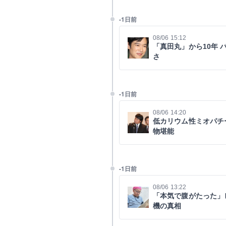
-1日前
08/06 15:12
「真田丸」から10年
さ
-1日前
08/06 14:20
低カリウム性ミオパチ
物堪能
-1日前
08/06 13:22
「本気で腹がたった」
機の真相