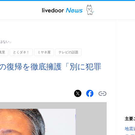
はない」
真里
とくダネ！
ミヤネ屋
テレビの話題
の復帰を徹底擁護「別に犯罪
主要
地震速