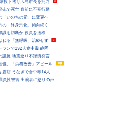
原爆投下巡り広島市長を批判
発砲で死亡 直前に不審行動
わ「いのちの党」に変更へ
刑の「終身刑化」傾向続く
標識を切断か 役員を送検
はねる「無呼吸」治療せず
トランで192人食中毒 静岡
の議長 地震巡り不謹慎発言
竜也、「労務改善」アピール
キ露店 うなぎで食中毒14人
K職員性被害 出演者に怒りの声