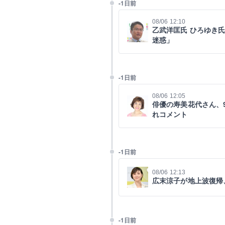
-1日前
08/06 12:10
乙武洋匡氏 ひろゆき
迷惑」
-1日前
08/06 12:05
俳優の寿美花代さん、
れコメント
-1日前
08/06 12:13
広末涼子が地上波復帰
-1日前