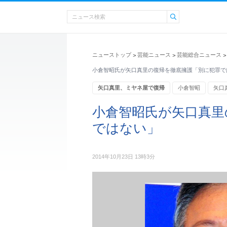
ニューストップ
芸能ニュース
芸能総合ニュース
>
>
>
小倉智昭氏が矢口真里の復帰を徹底擁護「別に犯罪で
矢口真里、ミヤネ屋で復帰
小倉智昭
矢口
エンタメ・芸能ニュース
小倉智昭氏が矢口真里
ではない」
2014年10月23日 13時3分