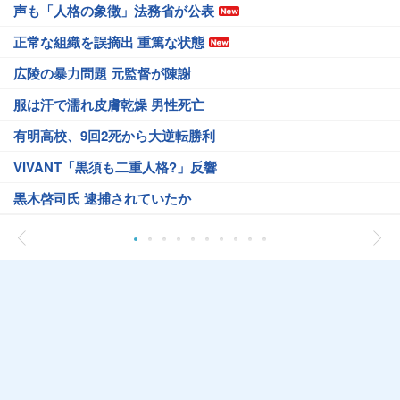
声も「人格の象徴」法務省が公表
正常な組織を誤摘出 重篤な状態
広陵の暴力問題 元監督が陳謝
服は汗で濡れ皮膚乾燥 男性死亡
有明高校、9回2死から大逆転勝利
VIVANT「黒須も二重人格?」反響
黒木啓司氏 逮捕されていたか