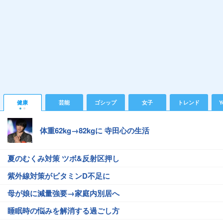
健康
芸能
ゴシップ
女子
トレンド
Y
体重62kg→82kgに 寺田心の生活
夏のむくみ対策 ツボ&反射区押し
紫外線対策がビタミンD不足に
母が娘に減量強要→家庭内別居へ
睡眠時の悩みを解消する過ごし方