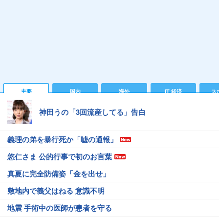
主要
国内
海外
IT 経済
ス
神田うの「3回流産してる」告白
義理の弟を暴行死か「嘘の通報」
悠仁さま 公的行事で初のお言葉
真夏に完全防備姿「金を出せ」
敷地内で義父はねる 意識不明
地震 手術中の医師が患者を守る