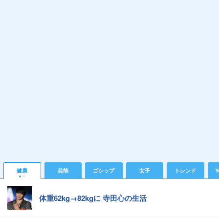
健康
芸能
ゴシップ
女子
トレンド
Y
体重62kg→82kgに 寺田心の生活