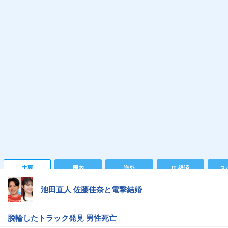
主要
国内
海外
IT 経済
ス
池田直人 佐藤佳奈と電撃結婚
脱輪したトラック発見 男性死亡