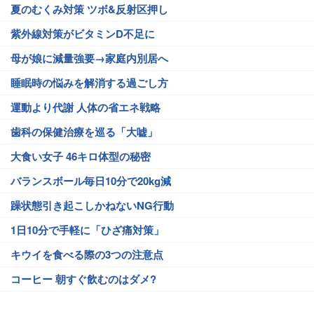
夏のむくみ対策 ツボ&反射区押し
紫外線対策がビタミンD不足に
母が娘に減量強要→家庭内別居へ
睡眠時の悩みを解消する過ごし方
運動より代謝 人体の省エネ戦略
歯科の保健治療を巡る「大嘘」
大食い女子 46キロ体型の秘密
バランスボール毎日10分で20kg減
躁状態引き起こしかねないNG行動
1日10分で手軽に「ひざ痛対策」
キウイを食べる際の3つの注意点
コーヒー 朝すぐ飲むのはダメ?