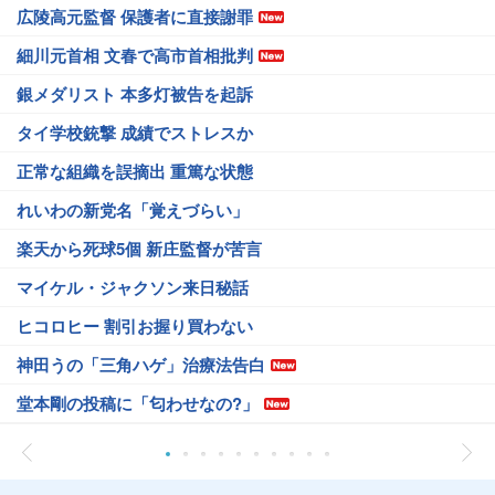
広陵高元監督 保護者に直接謝罪
細川元首相 文春で高市首相批判
銀メダリスト 本多灯被告を起訴
タイ学校銃撃 成績でストレスか
正常な組織を誤摘出 重篤な状態
れいわの新党名「覚えづらい」
楽天から死球5個 新庄監督が苦言
マイケル・ジャクソン来日秘話
ヒコロヒー 割引お握り買わない
神田うの「三角ハゲ」治療法告白
堂本剛の投稿に「匂わせなの?」