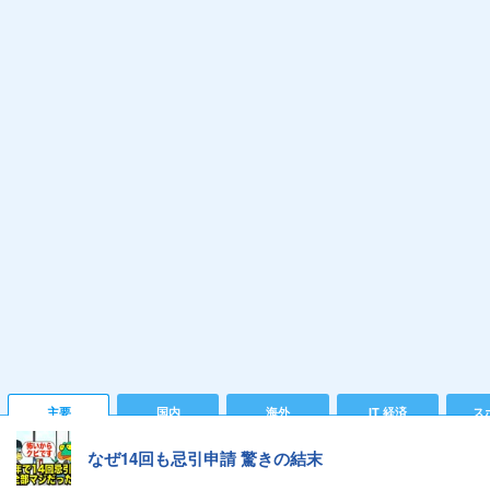
主要
国内
海外
IT 経済
ス
なぜ14回も忌引申請 驚きの結末