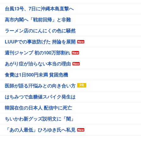
台風13号、7日に沖縄本島直撃へ
高市内閣へ「戦前回帰」と非難
ラーメン店のにんにくの色に騒然
LUUPでの事故防げた 持論を展開
週刊ジャンプ 初の100万部割れ
あがり症が治らない本当の理由
食費は1日500円未満 貧困危機
医師が語る汗悩みとの向き合い方
はちみつで血糖値スパイク発生は
韓国在住の日本人 配信中に死亡
ちいかわ新グッズ説明文に「闇」
「あの人最低」ひろゆき氏へ私見