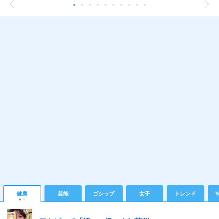
健康
芸能
ゴシップ
女子
トレンド
Y