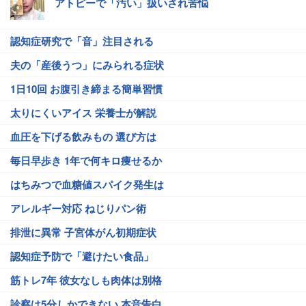
アトピーで「汚い」扱いされ苦悩
認知症研究で「音」注目される
夫の「産後うつ」にみられる症状
1日10回 お腹引き締まる簡単習慣
太りにくいアイス 栄養士が解説
血圧を下げる飲みもの 選び方は
毎日早歩き 1年で何キロ痩せるか
はちみつで血糖値スパイク発生は
アレルギー対応 ねじりパン術
排泄に異常 子宮体がん初期症状
認知症予防で「避けたい食品」
筋トレ7年 彼女なしも肉体は別格
診察は5分しかできない 本音告白