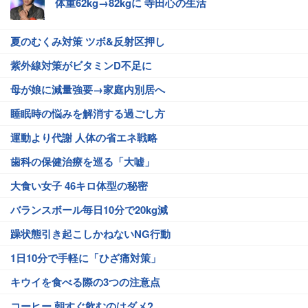
体重62kg→82kgに 寺田心の生活
夏のむくみ対策 ツボ&反射区押し
紫外線対策がビタミンD不足に
母が娘に減量強要→家庭内別居へ
睡眠時の悩みを解消する過ごし方
運動より代謝 人体の省エネ戦略
歯科の保健治療を巡る「大嘘」
大食い女子 46キロ体型の秘密
バランスボール毎日10分で20kg減
躁状態引き起こしかねないNG行動
1日10分で手軽に「ひざ痛対策」
キウイを食べる際の3つの注意点
コーヒー 朝すぐ飲むのはダメ?