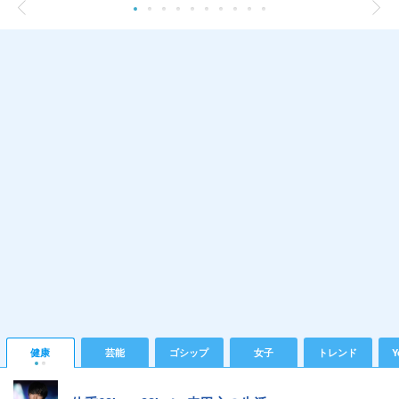
健康
芸能
ゴシップ
女子
トレンド
Y