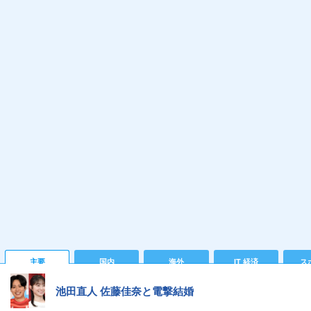
主要
国内
海外
IT 経済
ス
池田直人 佐藤佳奈と電撃結婚