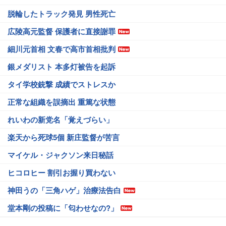
脱輪したトラック発見 男性死亡
広陵高元監督 保護者に直接謝罪
細川元首相 文春で高市首相批判
銀メダリスト 本多灯被告を起訴
タイ学校銃撃 成績でストレスか
正常な組織を誤摘出 重篤な状態
れいわの新党名「覚えづらい」
楽天から死球5個 新庄監督が苦言
マイケル・ジャクソン来日秘話
ヒコロヒー 割引お握り買わない
神田うの「三角ハゲ」治療法告白
堂本剛の投稿に「匂わせなの?」