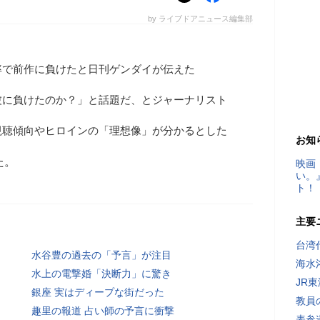
by ライブドアニュース編集部
率で前作に負けたと日刊ゲンダイが伝えた
波に負けたのか？」と話題だ、とジャーナリスト
視聴傾向やヒロインの「理想像」が分かるとした
お知
た。
映画
い。
ト！
主要
台湾
水谷豊の過去の「予言」が注目
海水
水上の電撃婚「決断力」に驚き
JR
銀座 実はディープな街だった
教員
趣里の報道 占い師の予言に衝撃
表参