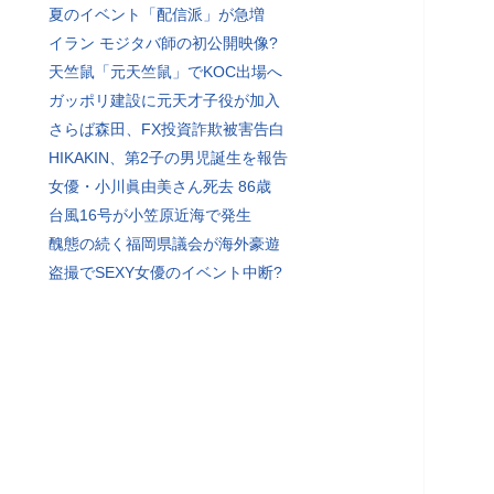
夏のイベント「配信派」が急増
イラン モジタバ師の初公開映像?
天竺鼠「元天竺鼠」でKOC出場へ
ガッポリ建設に元天才子役が加入
さらば森田、FX投資詐欺被害告白
HIKAKIN、第2子の男児誕生を報告
女優・小川眞由美さん死去 86歳
台風16号が小笠原近海で発生
醜態の続く福岡県議会が海外豪遊
盗撮でSEXY女優のイベント中断?