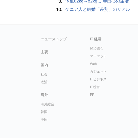
9.
体重62kg→82kgに 寺田心の生活
10.
ケニア人と結婚「差別」のリアル
ニューストップ
IT 経済
経済総合
主要
マーケット
Web
国内
ガジェット
社会
ITビジネス
政治
IT総合
海外
PR
海外総合
韓国
中国