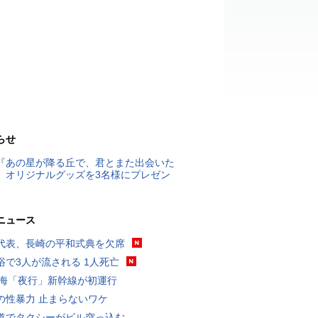
らせ
『あの星が降る丘で、君とまた出会いた
』オリジナルグッズを3名様にプレゼン
ニュース
代表、長崎の平和式典を欠席
浴で3人が流される 1人死亡
東海「夜行」新幹線が初運行
の性暴力 止まらないワケ
道でタクシーがビル突っ込む