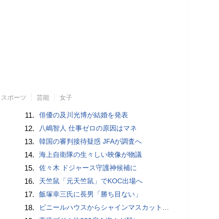
スポーツ
芸能
女子
11.
俳優の及川光博が結婚を発表
12.
八嶋智人 仕事ゼロの原因はマネ
13.
韓国の審判接待疑惑 JFAが調査へ
14.
海上自衛隊の生々しい映像が物議
15.
佐々木 ドジャース守護神候補に
16.
天竺鼠「元天竺鼠」でKOC出場へ
17.
飯塚幸三氏に長男「勝ち目ない」
18.
ビニールハウスからシャインマスカット約200房を盗んだ疑い ネットで販売か 無職の男（42）逮捕 岡山県警