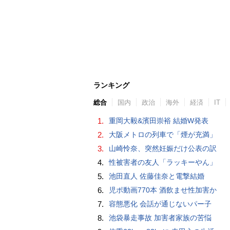
ランキング
総合
国内
政治
海外
経済
IT
1.
重岡大毅&濱田崇裕 結婚W発表
2.
大阪メトロの列車で「煙が充満」
3.
山崎怜奈、突然妊娠だけ公表の訳
4.
性被害者の友人「ラッキーやん」
5.
池田直人 佐藤佳奈と電撃結婚
6.
児ポ動画770本 酒飲ませ性加害か
7.
容態悪化 会話が通じないパー子
8.
池袋暴走事故 加害者家族の苦悩