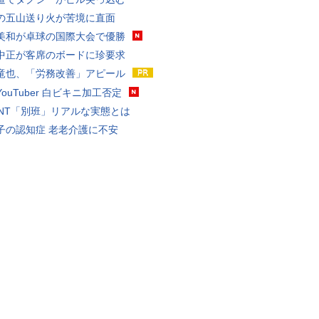
の五山送り火が苦境に直面
美和が卓球の国際大会で優勝
中正が客席のボードに珍要求
竜也、「労務改善」アピール
ouTuber 白ビキニ加工否定
VANT「別班」リアルな実態とは
子の認知症 老老介護に不安