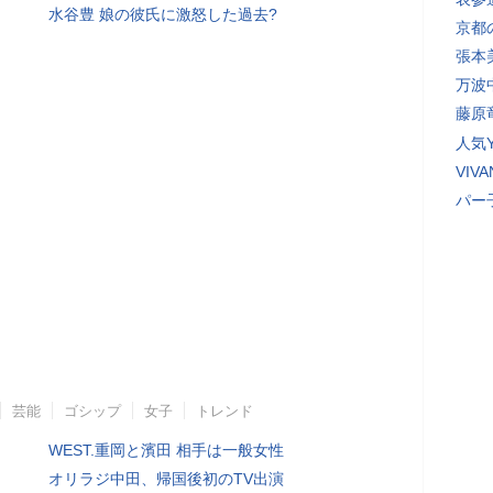
水谷豊 娘の彼氏に激怒した過去?
京都
張本
万波
藤原
人気Y
VI
パー
芸能
ゴシップ
女子
トレンド
WEST.重岡と濱田 相手は一般女性
オリラジ中田、帰国後初のTV出演