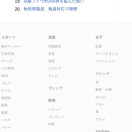
19.
高級ブドウ約200房を盗んだ疑い
20.
秋田県職員、報道対応で喫煙
スポーツ
芸能
女子
海外サッカー
芸能総合
恋愛
日本代表
音楽
ライフスタイル
Jリーグ
韓流
ファッション
プロ野球
グラビア
トレンド
MLB
テレビ
本
ゴルフ
ゴシップ
教育・仕事
テニス
からだ
格闘技
映画
マネー
競馬
レビュー
車
相撲
プレゼント
グルメ
バスケ
特集
バレー
YouTube