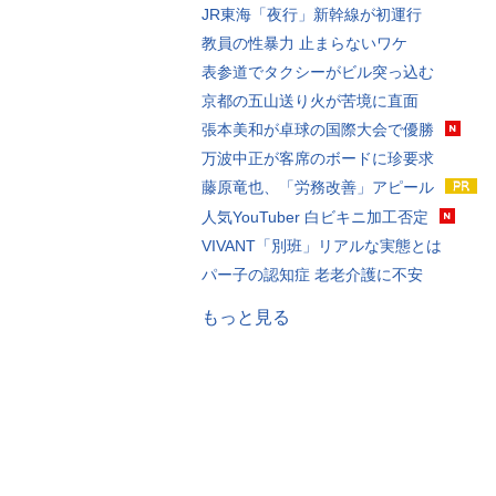
JR東海「夜行」新幹線が初運行
教員の性暴力 止まらないワケ
表参道でタクシーがビル突っ込む
京都の五山送り火が苦境に直面
張本美和が卓球の国際大会で優勝
万波中正が客席のボードに珍要求
藤原竜也、「労務改善」アピール
人気YouTuber 白ビキニ加工否定
VIVANT「別班」リアルな実態とは
パー子の認知症 老老介護に不安
もっと見る