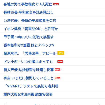
各地の海で事故相次ぐ 4人死亡
長崎市長 平和宣言を読み飛ばし
台湾代表、長崎の平和式典を欠席
イオン爆発「貴重品OK」と許可か
甲子園 10年ぶりに初戦で姿消す
張本智和が2連覇 妹とアベックV
藤原竜也、「労務改善」アピール
ドン小西「いつ心臓止まっても」
新人声優 結婚願望を吐露し反響
有吉 いまだに後悔していること
「VIVANT」ラストで裏切り者判明
重岡大毅&濱田崇裕 結婚W発表