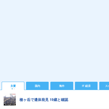
主要
国内
海外
IT 経済
ス
槍ヶ岳で遺体発見 19歳と確認