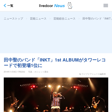
一覧
>
>
>
田中聖のバンド「INKT
ニューストップ
芸能ニュース
芸能総合ニュース
田中聖のバンド「INKT」1st ALBUMがタワーレコ
ードで初登場1位に
2014年11月8日 17時23分
写真：ガジェット通信
by ライブドアニュース編集部