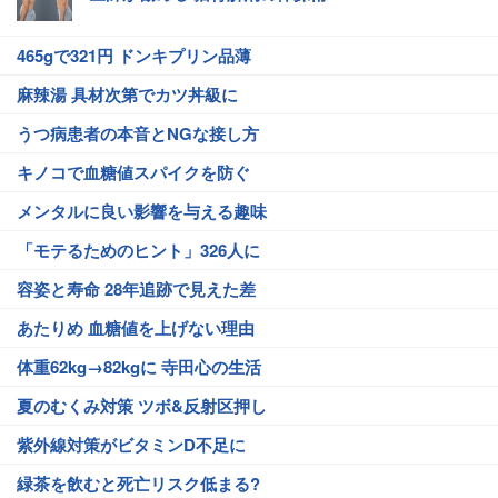
465gで321円 ドンキプリン品薄
麻辣湯 具材次第でカツ丼級に
うつ病患者の本音とNGな接し方
キノコで血糖値スパイクを防ぐ
メンタルに良い影響を与える趣味
「モテるためのヒント」326人に
容姿と寿命 28年追跡で見えた差
あたりめ 血糖値を上げない理由
体重62kg→82kgに 寺田心の生活
夏のむくみ対策 ツボ&反射区押し
紫外線対策がビタミンD不足に
緑茶を飲むと死亡リスク低まる?