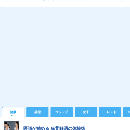
健康
芸能
ゴシップ
女子
トレンド
Y
医師が勧める 猫背解消の体操術