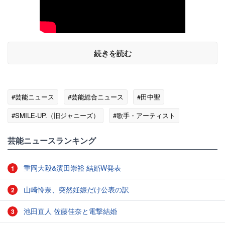
続きを読む
#芸能ニュース
#芸能総合ニュース
#田中聖
#SMILE-UP.（旧ジャニーズ）
#歌手・アーティスト
#タワーレコード
芸能ニュースランキング
重岡大毅&濱田崇裕 結婚W発表
1
山崎怜奈、突然妊娠だけ公表の訳
2
池田直人 佐藤佳奈と電撃結婚
3