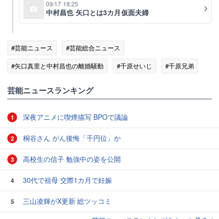
09/17 18:25
中村昌也 矢口とは3カ月仮面夫婦
#芸能ニュース
#芸能総合ニュース
#矢口真里と中村昌也の離婚騒動
#千原せいじ
#千原兄弟
#中村昌也
#矢口真里
芸能ニュースランキング
深夜アニメに喫煙描写 BPOで議論
1
桐谷さん がん後悔「千円位」か
2
高校生の信子 勉強中の姿を公開
3
30代で祖母 交際1カ月で妊娠
4
三山凌輝がX更新 総ツッコミ
5