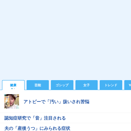
健康
芸能
ゴシップ
女子
トレンド
Y
アトピーで「汚い」扱いされ苦悩
認知症研究で「音」注目される
夫の「産後うつ」にみられる症状