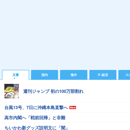
主要
国内
海外
IT 経済
ス
週刊ジャンプ 初の100万部割れ
台風13号、7日に沖縄本島直撃へ
高市内閣へ「戦前回帰」と非難
ちいかわ新グッズ説明文に「闇」