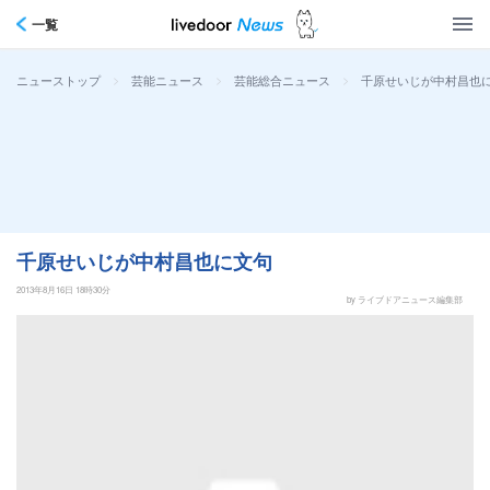
一覧
>
>
>
千原せいじが中村昌也
ニューストップ
芸能ニュース
芸能総合ニュース
千原せいじが中村昌也に文句
2013年8月16日 18時30分
by ライブドアニュース編集部