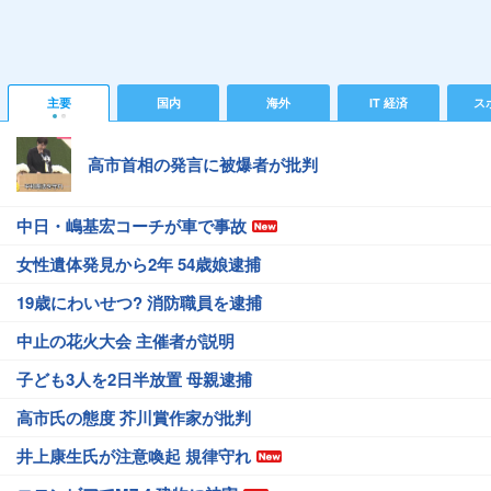
主要
国内
海外
IT 経済
ス
高市首相の発言に被爆者が批判
中日・嶋基宏コーチが車で事故
女性遺体発見から2年 54歳娘逮捕
19歳にわいせつ? 消防職員を逮捕
中止の花火大会 主催者が説明
子ども3人を2日半放置 母親逮捕
高市氏の態度 芥川賞作家が批判
井上康生氏が注意喚起 規律守れ