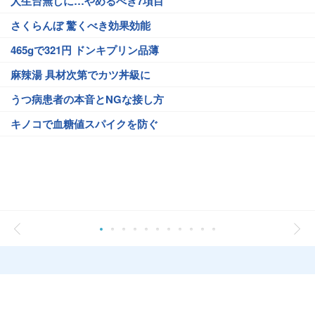
人生台無しに…やめるべき7項目
さくらんぼ 驚くべき効果効能
465gで321円 ドンキプリン品薄
麻辣湯 具材次第でカツ丼級に
うつ病患者の本音とNGな接し方
キノコで血糖値スパイクを防ぐ