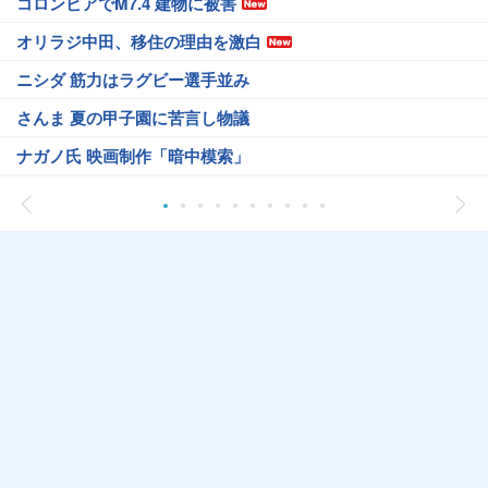
コロンビアでM7.4 建物に被害
オリラジ中田、移住の理由を激白
ニシダ 筋力はラグビー選手並み
さんま 夏の甲子園に苦言し物議
ナガノ氏 映画制作「暗中模索」