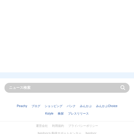
Peachy
ブログ
ショッピング
バンク
みんかぶ
みんかぶChoice
Kstyle
株探
プレスリリース
運営会社
利用規約
プライバシーポリシー
livedoorお客様サポートセンター
livedoor