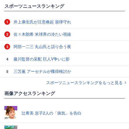
#サッカー日本代表
スポーツニュースランキング
井上康生氏が注意喚起 規律守れ
1
佐々木朗希 米球界の冷たい視線
2
阿部一二三 丸山氏と語り合う夜
3
藤川監督の采配 巨人V争いに影
4
三笘薫 アーセナルが獲得検討か
5
スポーツニュースランキングをもっと見る
画像アクセスランキング
辻希美 息子2人の「病気」を告白