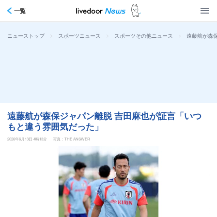
一覧
>
>
>
遠藤航が森
ニューストップ
スポーツニュース
スポーツその他ニュース
遠藤航が森保ジャパン離脱 吉田麻也が証言「いつ
もと違う雰囲気だった」
2026年6月13日 4時13分
写真：THE ANSWER