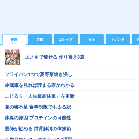
健康
芸能
ゴシップ
女子
トレンド
Y
エノキで痩せる 作り置き3選
フライパン1つで夏野菜焼き浸し
冷蔵庫を見れば貯まる家かわかる
こじるり「人生最高体重」を更新
夏の寝不足 食事制限でも太る訳
体臭の原因 プロテインの可能性
医師が勧める 猫背解消の体操術