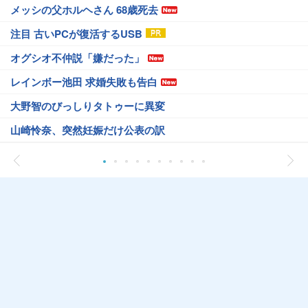
メッシの父ホルヘさん 68歳死去
注目 古いPCが復活するUSB
オグシオ不仲説「嫌だった」
レインボー池田 求婚失敗も告白
大野智のびっしりタトゥーに異変
山崎怜奈、突然妊娠だけ公表の訳