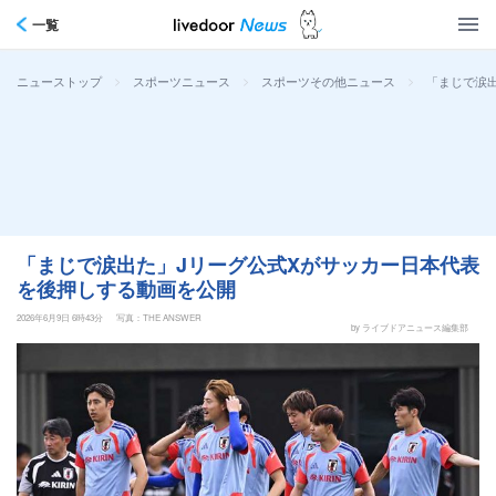
一覧
>
>
>
「まじで涙
ニューストップ
スポーツニュース
スポーツその他ニュース
「まじで涙出た」Jリーグ公式Xがサッカー日本代表
を後押しする動画を公開
2026年6月9日 6時43分
写真：THE ANSWER
by ライブドアニュース編集部