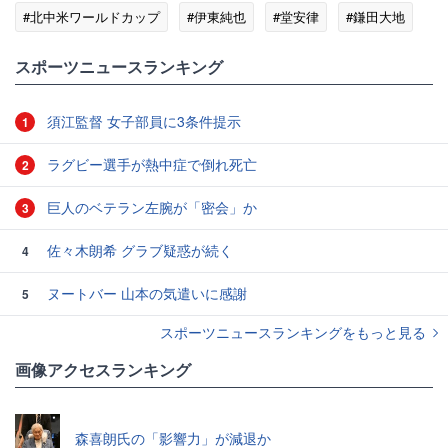
#北中米ワールドカップ
#伊東純也
#堂安律
#鎌田大地
#サポーター
#久保建英
スポーツニュースランキング
須江監督 女子部員に3条件提示
1
ラグビー選手が熱中症で倒れ死亡
2
巨人のベテラン左腕が「密会」か
3
佐々木朗希 グラブ疑惑が続く
4
ヌートバー 山本の気遣いに感謝
5
スポーツニュースランキングをもっと見る
画像アクセスランキング
森喜朗氏の「影響力」が減退か