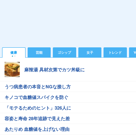
健康
芸能
ゴシップ
女子
トレンド
Y
麻辣湯 具材次第でカツ丼級に
うつ病患者の本音とNGな接し方
キノコで血糖値スパイクを防ぐ
「モテるためのヒント」326人に
容姿と寿命 28年追跡で見えた差
あたりめ 血糖値を上げない理由