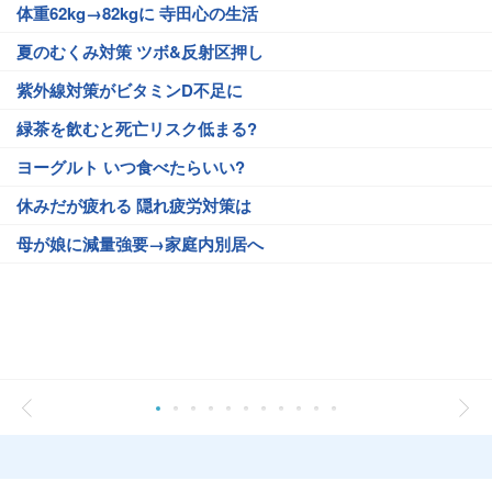
体重62kg→82kgに 寺田心の生活
夏のむくみ対策 ツボ&反射区押し
紫外線対策がビタミンD不足に
緑茶を飲むと死亡リスク低まる?
ヨーグルト いつ食べたらいい?
休みだが疲れる 隠れ疲労対策は
母が娘に減量強要→家庭内別居へ