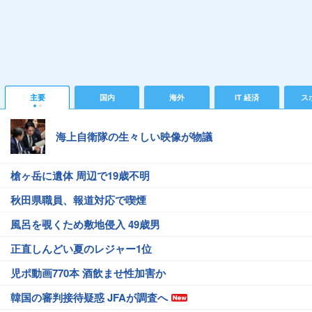
主要
国内
海外
IT 経済
ス
海上自衛隊の生々しい映像が物議
槍ヶ岳に遺体 周辺で19歳不明
秋田県職員、報道対応で喫煙
風呂を覗くため敷地侵入 49歳男
正直しんどい夏のレジャー1位
児ポ動画770本 酒飲ませ性加害か
韓国の審判接待疑惑 JFAが調査へ