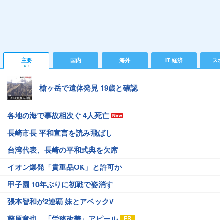
主要
国内
海外
IT 経済
ス
槍ヶ岳で遺体発見 19歳と確認
各地の海で事故相次ぐ 4人死亡
長崎市長 平和宣言を読み飛ばし
台湾代表、長崎の平和式典を欠席
イオン爆発「貴重品OK」と許可か
甲子園 10年ぶりに初戦で姿消す
張本智和が2連覇 妹とアベックV
藤原竜也、「労務改善」アピール