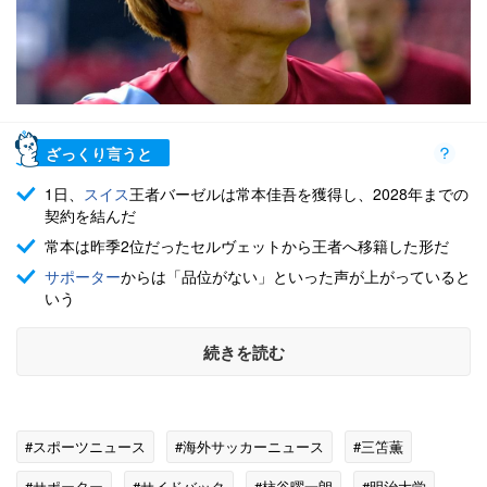
ざっくり言うと
1日、
スイス
王者バーゼルは常本佳吾を獲得し、2028年までの
契約を結んだ
常本は昨季2位だったセルヴェットから王者へ移籍した形だ
サポーター
からは「品位がない」といった声が上がっていると
いう
続きを読む
#スポーツニュース
#海外サッカーニュース
#三笘薫
#サポーター
#サイドバック
#柿谷曜一朗
#明治大学