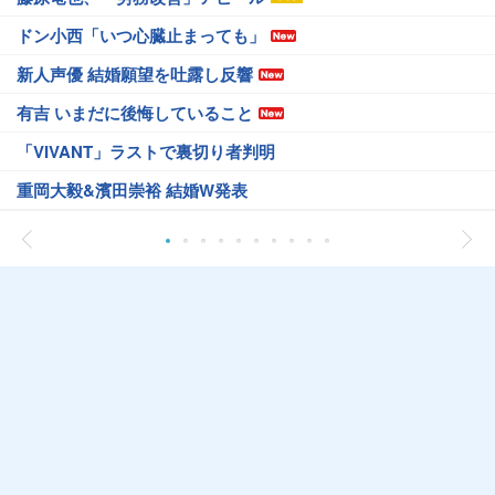
ドン小西「いつ心臓止まっても」
新人声優 結婚願望を吐露し反響
有吉 いまだに後悔していること
「VIVANT」ラストで裏切り者判明
重岡大毅&濱田崇裕 結婚W発表