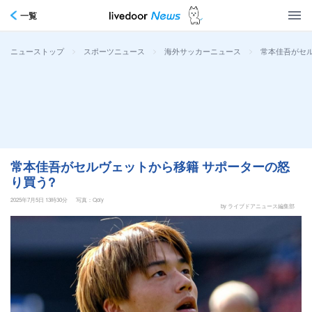
一覧
>
>
>
常本佳吾がセル
ニューストップ
スポーツニュース
海外サッカーニュース
常本佳吾がセルヴェットから移籍 サポーターの怒
り買う?
2025年7月5日 13時30分
写真：Qoly
by ライブドアニュース編集部