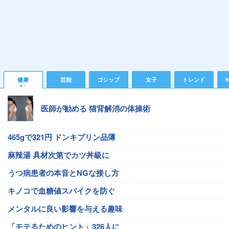
健康
芸能
ゴシップ
女子
トレンド
Y
医師が勧める 猫背解消の体操術
465gで321円 ドンキプリン品薄
麻辣湯 具材次第でカツ丼級に
うつ病患者の本音とNGな接し方
キノコで血糖値スパイクを防ぐ
メンタルに良い影響を与える趣味
「モテるためのヒント」326人に