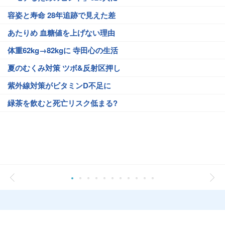
容姿と寿命 28年追跡で見えた差
あたりめ 血糖値を上げない理由
体重62kg→82kgに 寺田心の生活
夏のむくみ対策 ツボ&反射区押し
紫外線対策がビタミンD不足に
緑茶を飲むと死亡リスク低まる?