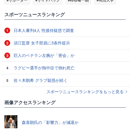
#SNS
#スイス
スポーツニュースランキング
日本人審判4人 性接待疑惑で調査
1
須江監督 女子部員に3条件提示
2
巨人のベテラン左腕が「密会」か
3
ラグビー選手が熱中症で倒れ死亡
4
佐々木朗希 グラブ疑惑が続く
5
スポーツニュースランキングをもっと見る
画像アクセスランキング
森喜朗氏の「影響力」が減退か