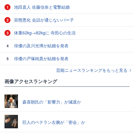
池田直人 佐藤佳奈と電撃結婚
1
容態悪化 会話が通じないパー子
2
体重62kg→82kgに 寺田心の生活
3
俳優の及川光博が結婚を発表
4
俳優の戸塚純貴が結婚を発表
5
芸能ニュースランキングをもっと見る
画像アクセスランキング
森喜朗氏の「影響力」が減退か
巨人のベテラン左腕が「密会」か