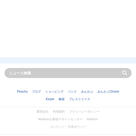
Peachy
ブログ
ショッピング
バンク
みんかぶ
みんかぶChoice
Kstyle
株探
プレスリリース
運営会社
利用規約
プライバシーポリシー
livedoorお客様サポートセンター
livedoor
コンテンツ・広告ポリシー