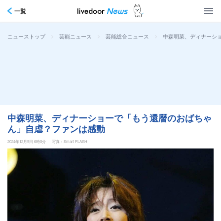
一覧
>
>
>
中森明菜、ディナーシ
ニューストップ
芸能ニュース
芸能総合ニュース
中森明菜、ディナーショーで「もう還暦のおばちゃ
ん」自虐？ファンは感動
2024年12月9日 6時0分
写真：Smart FLASH