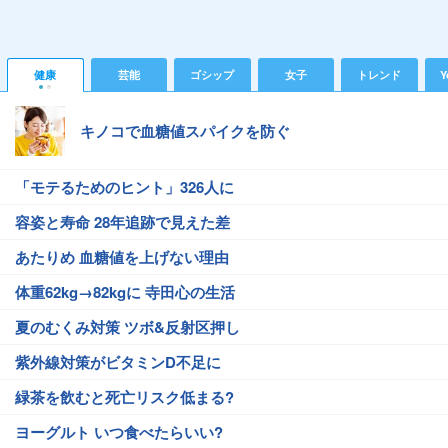
健康
芸能
ゴシップ
女子
トレンド
Y
キノコで血糖値スパイクを防ぐ
「モテるためのヒント」326人に
容姿と寿命 28年追跡で見えた差
あたりめ 血糖値を上げない理由
体重62kg→82kgに 寺田心の生活
夏のむくみ対策 ツボ&反射区押し
紫外線対策がビタミンD不足に
緑茶を飲むと死亡リスク低まる?
ヨーグルト いつ食べたらいい?