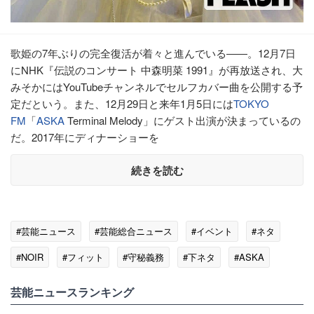
歌姫の7年ぶりの完全復活が着々と進んでいる――。12月7日
にNHK『伝説のコンサート 中森明菜 1991』が再放送され、大
みそかにはYouTubeチャンネルでセルフカバー曲を公開する予
定だという。また、12月29日と来年1月5日には
TOKYO
FM
「
ASKA
Terminal Melody」にゲスト出演が決まっているの
だ。2017年にディナーショーを
続きを読む
#芸能ニュース
#芸能総合ニュース
#イベント
#ネタ
#NOIR
#フィット
#守秘義務
#下ネタ
#ASKA
#TOKYO FM
芸能ニュースランキング