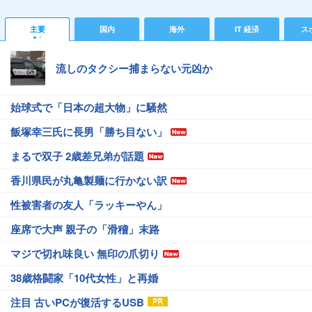
主要
国内
海外
IT 経済
ス
流しのタクシー捕まらない元凶か
始球式で「日本の超大物」に騒然
飯塚幸三氏に長男「勝ち目ない」
まるで双子 2歳差兄弟が話題
香川県民が丸亀製麺に行かない訳
性被害者の友人「ラッキーやん」
座席で大声 親子の「滑稽」末路
マジで切れ味良い 無印の爪切り
38歳格闘家「10代女性」と再婚
注目 古いPCが復活するUSB