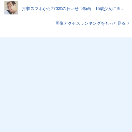
押収スマホから770本のわいせつ動画 15歳少女に酒と薬飲ませ性的暴行か 54歳男を再逮捕 「薬もありますよ」とSNSで誘い出し
画像アクセスランキングをもっと見る