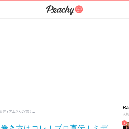
Ra
ミディアムさんの”若く…
人気
る巻き方はコレ！プロ直伝！ミデ