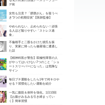
る滝汗対策の涼感ノースリーブコー
デ術
女性も注意？「膀胱がん」を疑うべ
き“3つの初期症状”【医師監修】
やめられない、止められない！頑張
る人ほど陥りやすい「ストレス過
食」
不倫相手と二股をかけた彼氏を振
り、実家に帰ったら修羅場に遭遇し
た話
【精神科医が警告】双極性障害の人
がやってはいけない7つのこと「ショ
ートスリーパーになった」は危険な
サイン
毎日プチ運動をしたら1年で何キロや
せる？習慣化したい運動を紹介
一気に腹筋＆体幹を強化。1日10回
【お腹がみるみる引き締まってい
く】簡単習慣