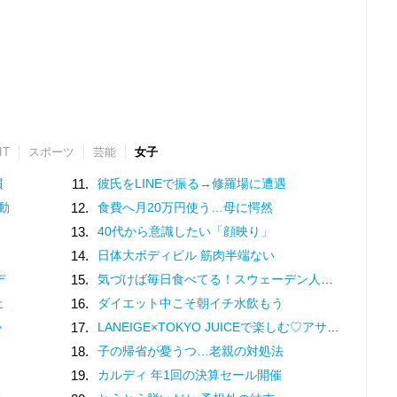
IT
スポーツ
芸能
女子
慣
11.
彼氏をLINEで振る→修羅場に遭遇
動
12.
食費へ月20万円使う…母に愕然
13.
40代から意識したい「顔映り」
14.
日体大ボディビル 筋肉半端ない
デ
15.
気づけば毎日食べてる！スウェーデン人漫画家がリピートし続ける日本の定番食
止
16.
ダイエット中こそ朝イチ水飲もう
か
17.
LANEIGE×TOKYO JUICEで楽しむ♡アサイーマンゴースムージーの特別企画
18.
子の帰省が憂うつ…老親の対処法
19.
カルディ 年1回の決算セール開催