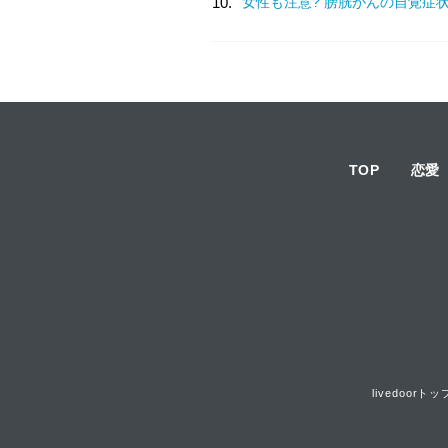
10.
女性も注意? 膀胱がんの自覚症
TOP
恋愛
livedoorトッ