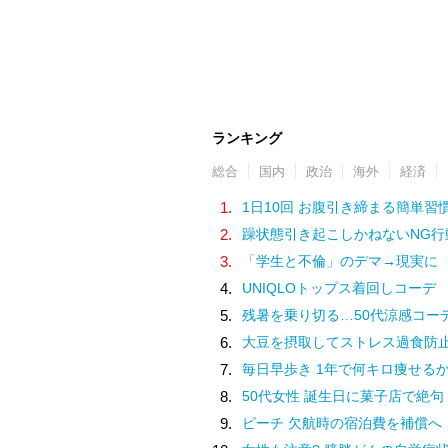
ランキング
総合
国内
政治
海外
経済
1.
1日10回 お腹引き締まる簡単習
2.
躁状態引き起こしかねないNG行
3.
「学生と不倫」のデマ→現実に
4.
UNIQLOトップス着回しコーデ
5.
残暑を乗り切る…50代涼感コー
6.
大豆を摂取してストレス過食防
7.
毎日早歩き 1年で何キロ痩せる
8.
50代女性 誕生日に菓子店で絶句
9.
ピーチ 欠航時の宿泊費を補償へ