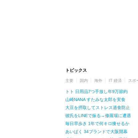
トピックス
主要
国内
海外
IT 経済
スポ
トト 日用品7つ手放し年9万節約
山崎NANA すたみな太郎を実食
大豆を摂取してストレス過食防止
彼氏をLINEで振る→修羅場に遭遇
毎日早歩き 1年で何キロ痩せるか
あいぱく 34ブランドで大阪開幕