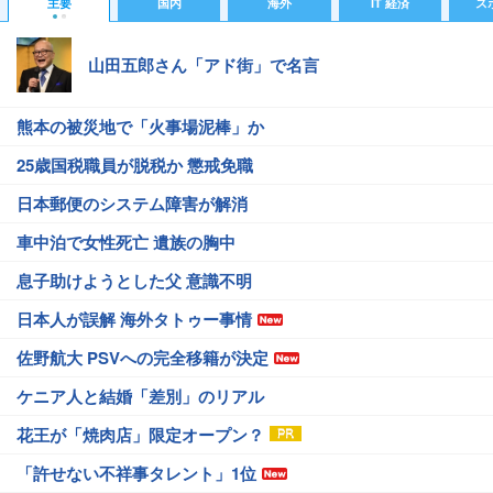
主要
国内
海外
IT 経済
ス
山田五郎さん「アド街」で名言
熊本の被災地で「火事場泥棒」か
25歳国税職員が脱税か 懲戒免職
日本郵便のシステム障害が解消
車中泊で女性死亡 遺族の胸中
息子助けようとした父 意識不明
日本人が誤解 海外タトゥー事情
佐野航大 PSVへの完全移籍が決定
ケニア人と結婚「差別」のリアル
花王が「焼肉店」限定オープン？
「許せない不祥事タレント」1位