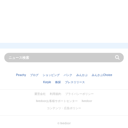
Peachy
ブログ
ショッピング
バンク
みんかぶ
みんかぶChoice
Kstyle
株探
プレスリリース
運営会社
利用規約
プライバシーポリシー
livedoorお客様サポートセンター
livedoor
コンテンツ・広告ポリシー
© livedoor