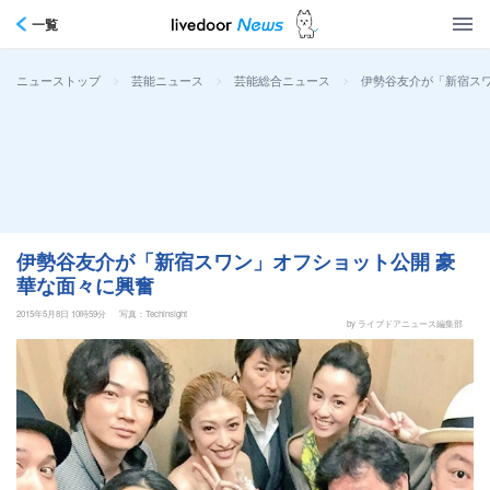
一覧
>
>
>
伊勢谷友介が「新宿ス
ニューストップ
芸能ニュース
芸能総合ニュース
伊勢谷友介が「新宿スワン」オフショット公開 豪
華な面々に興奮
2015年5月8日 10時59分
写真：Techinsight
by ライブドアニュース編集部