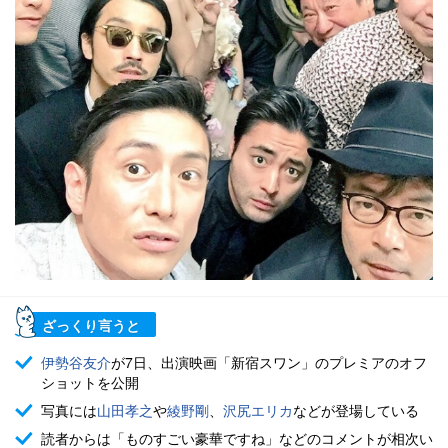
ざっくり言うと
伊勢谷友介
が7日、出演映画「新宿スワン」のプレミアのオフ
ショットを公開
写真には
山田孝之
や
綾野剛
、
沢尻エリカ
などが登場している
読者からは「ものすごい豪華ですね」などのコメントが相次い