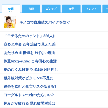
健康
芸能
ゴシップ
女子
トレンド
Y
キノコで血糖値スパイクを防ぐ
「モテるためのヒント」326人に
容姿と寿命 28年追跡で見えた差
あたりめ 血糖値を上げない理由
体重62kg→82kgに 寺田心の生活
夏のむくみ対策 ツボ&反射区押し
紫外線対策がビタミンD不足に
緑茶を飲むと死亡リスク低まる?
ヨーグルト いつ食べたらいい?
休みだが疲れる 隠れ疲労対策は