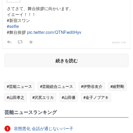
さてさて、舞台挨拶に向かいます。
イエーイ！！！
#新宿スワン
#selfie
#舞台挨拶
pic.twitter.com/QTNFwd0Hyv
2015/5/7 17:27
続きを読む
#芸能ニュース
#芸能総合ニュース
#伊勢谷友介
#綾野剛
#山田孝之
#沢尻エリカ
#山田優
#金子ノブアキ
#園子温
芸能ニュースランキング
容態悪化 会話が通じないパー子
1