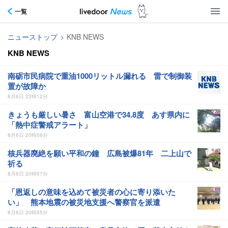
一覧
ニューストップ
>
KNB NEWS
KNB NEWS
南砺市民病院で重油1000リットル漏れる 雷で制御装
置が故障か
8月6日 22時12分
きょうも厳しい暑さ 富山空港で34.8度 あす県内に
「熱中症警戒アラート」
8月6日 20時59分
核兵器廃絶を願い平和の鐘 広島被爆81年 二上山で
祈る
8月6日 20時57分
「恩返しの意味を込めて被災者の心に寄り添いた
い」 熊本地震の被災地支援へ警察官を派遣
8月6日 20時55分