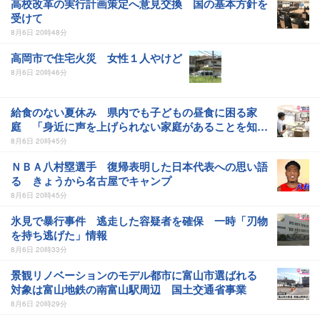
高校改革の実行計画策定へ意見交換 国の基本方針を
受けて
8月6日 20時48分
高岡市で住宅火災 女性１人やけど
8月6日 20時46分
給食のない夏休み 県内でも子どもの昼食に困る家
庭 「身近に声を上げられない家庭があることを知っ
て」
8月6日 20時45分
ＮＢＡ八村塁選手 復帰表明した日本代表への思い語
る きょうから名古屋でキャンプ
8月6日 20時45分
氷見で暴行事件 逃走した容疑者を確保 一時「刃物
を持ち逃げた」情報
8月6日 20時33分
景観リノベーションのモデル都市に富山市選ばれる
対象は富山地鉄の南富山駅周辺 国土交通省事業
8月6日 20時29分