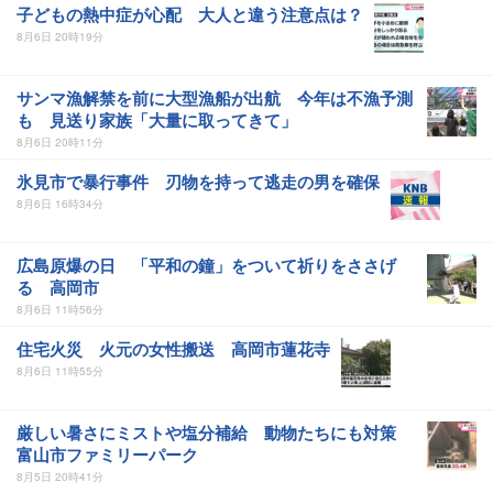
子どもの熱中症が心配 大人と違う注意点は？
8月6日 20時19分
サンマ漁解禁を前に大型漁船が出航 今年は不漁予測
も 見送り家族「大量に取ってきて」
8月6日 20時11分
氷見市で暴行事件 刃物を持って逃走の男を確保
8月6日 16時34分
広島原爆の日 「平和の鐘」をついて祈りをささげ
る 高岡市
8月6日 11時56分
住宅火災 火元の女性搬送 高岡市蓮花寺
8月6日 11時55分
厳しい暑さにミストや塩分補給 動物たちにも対策
富山市ファミリーパーク
8月5日 20時41分