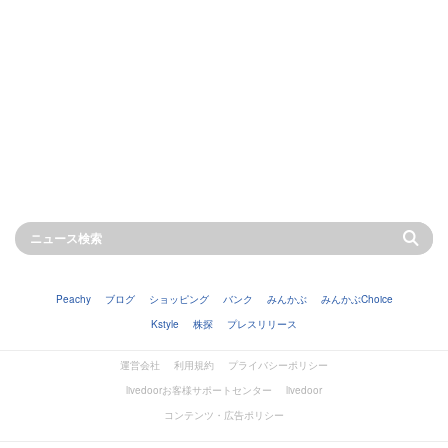
Peachy
ブログ
ショッピング
バンク
みんかぶ
みんかぶChoice
Kstyle
株探
プレスリリース
運営会社
利用規約
プライバシーポリシー
livedoorお客様サポートセンター
livedoor
コンテンツ・広告ポリシー