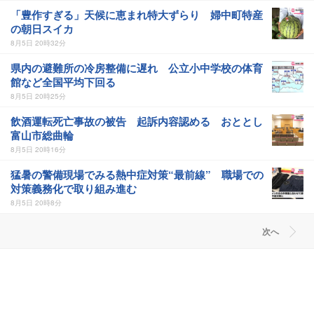
「豊作すぎる」天候に恵まれ特大ずらり 婦中町特産
の朝日スイカ
8月5日 20時32分
県内の避難所の冷房整備に遅れ 公立小中学校の体育
館など全国平均下回る
8月5日 20時25分
飲酒運転死亡事故の被告 起訴内容認める おととし
富山市総曲輪
8月5日 20時16分
猛暑の警備現場でみる熱中症対策“最前線” 職場での
対策義務化で取り組み進む
8月5日 20時8分
次へ