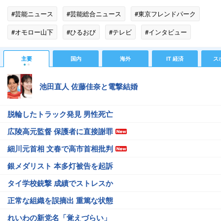
#芸能ニュース
#芸能総合ニュース
#東京フレンドパーク
#オモロー山下
#ひるおび
#テレビ
#インタビュー
#掃除
#家事
#結婚
#人生
#下北沢
主要
国内
海外
IT 経済
ス
#ホンジャマカ
#インサイト
#家賃
#ジャリズム
池田直人 佐藤佳奈と電撃結婚
#時事通信
脱輪したトラック発見 男性死亡
広陵高元監督 保護者に直接謝罪
細川元首相 文春で高市首相批判
銀メダリスト 本多灯被告を起訴
タイ学校銃撃 成績でストレスか
正常な組織を誤摘出 重篤な状態
れいわの新党名「覚えづらい」