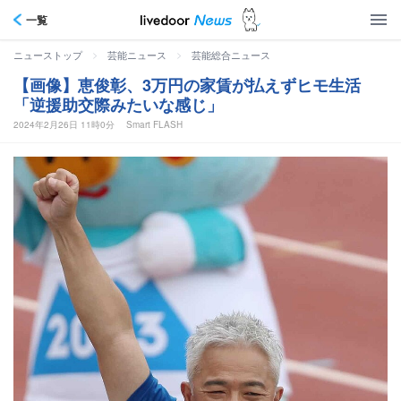
一覧
>
>
ニューストップ
芸能ニュース
芸能総合ニュース
【画像】恵俊彰、3万円の家賃が払えずヒモ生活
「逆援助交際みたいな感じ」
2024年2月26日 11時0分
Smart FLASH