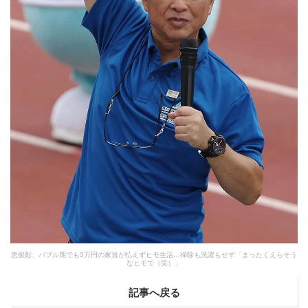
恵俊彰、バブル期でも3万円の家賃が払えずヒモ生活…掃除も洗濯もせず「まったくえらそう
なヒモで（笑）」
記事へ戻る