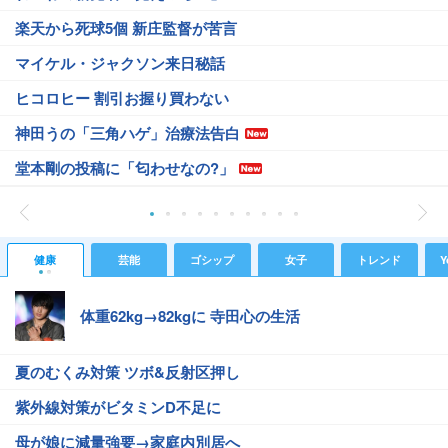
楽天から死球5個 新庄監督が苦言
マイケル・ジャクソン来日秘話
ヒコロヒー 割引お握り買わない
神田うの「三角ハゲ」治療法告白
堂本剛の投稿に「匂わせなの?」
健康
芸能
ゴシップ
女子
トレンド
Y
体重62kg→82kgに 寺田心の生活
夏のむくみ対策 ツボ&反射区押し
紫外線対策がビタミンD不足に
母が娘に減量強要→家庭内別居へ