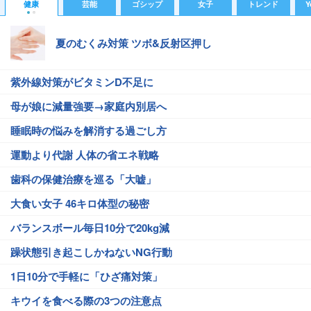
健康
芸能
ゴシップ
女子
トレンド
Y
夏のむくみ対策 ツボ&反射区押し
紫外線対策がビタミンD不足に
母が娘に減量強要→家庭内別居へ
睡眠時の悩みを解消する過ごし方
運動より代謝 人体の省エネ戦略
歯科の保健治療を巡る「大嘘」
大食い女子 46キロ体型の秘密
バランスボール毎日10分で20kg減
躁状態引き起こしかねないNG行動
1日10分で手軽に「ひざ痛対策」
キウイを食べる際の3つの注意点