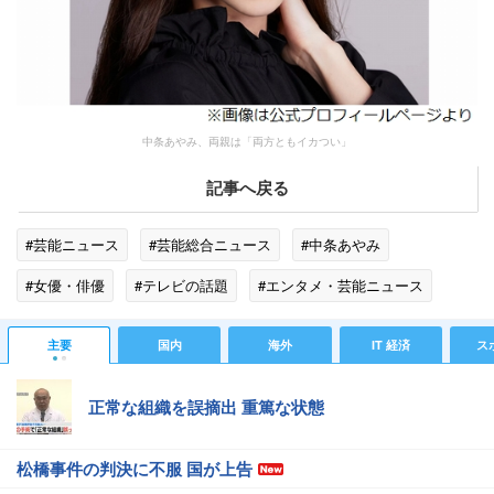
中条あやみ、両親は「両方ともイカつい」
記事へ戻る
#芸能ニュース
#芸能総合ニュース
#中条あやみ
#女優・俳優
#テレビの話題
#エンタメ・芸能ニュース
主要
国内
海外
IT 経済
ス
正常な組織を誤摘出 重篤な状態
松橋事件の判決に不服 国が上告