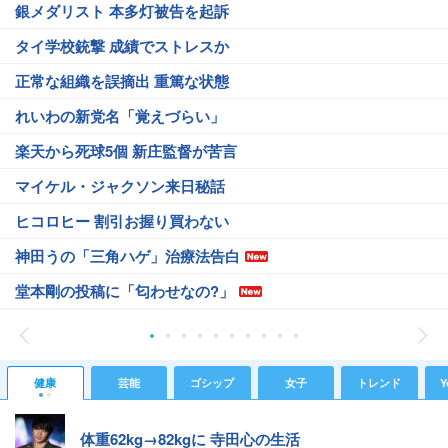
銀メダリスト 本多灯被告を起訴
タイ学校銃撃 成績でストレスか
正常な組織を誤摘出 重篤な状態
れいわの新党名「覚えづらい」
楽天から死球5個 新庄監督が苦言
マイケル・ジャクソン来日秘話
ヒコロヒー 割引お握り買わない
神田うの「三角ハゲ」治療法告白
堂本剛の投稿に「匂わせなの?」
健康
芸能
ゴシップ
女子
トレンド
Y
体重62kg→82kgに 寺田心の生活