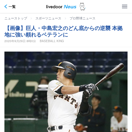
一覧
>
>
ニューストップ
スポーツニュース
プロ野球ニュース
【画像】巨人・中島宏之のどん底からの逆襲 本拠
地に強い頼れるベテランに
2020年9月29日 8時0分
BASEBALL KING