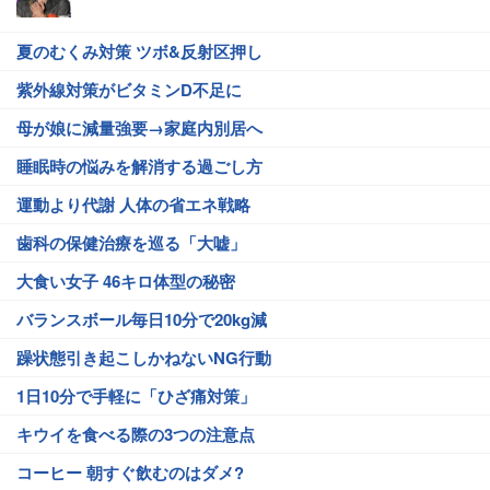
夏のむくみ対策 ツボ&反射区押し
紫外線対策がビタミンD不足に
母が娘に減量強要→家庭内別居へ
睡眠時の悩みを解消する過ごし方
運動より代謝 人体の省エネ戦略
歯科の保健治療を巡る「大嘘」
大食い女子 46キロ体型の秘密
バランスボール毎日10分で20kg減
躁状態引き起こしかねないNG行動
1日10分で手軽に「ひざ痛対策」
キウイを食べる際の3つの注意点
コーヒー 朝すぐ飲むのはダメ?