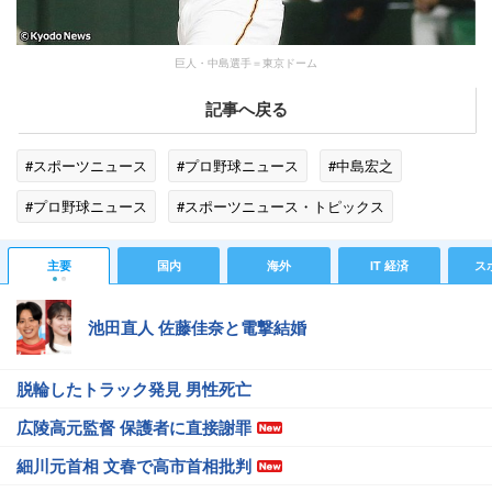
巨人・中島選手＝東京ドーム
記事へ戻る
#スポーツニュース
#プロ野球ニュース
#中島宏之
#プロ野球ニュース
#スポーツニュース・トピックス
主要
国内
海外
IT 経済
ス
池田直人 佐藤佳奈と電撃結婚
脱輪したトラック発見 男性死亡
広陵高元監督 保護者に直接謝罪
細川元首相 文春で高市首相批判