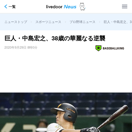
一覧
>
>
>
巨人・中島宏之、3
ニューストップ
スポーツニュース
プロ野球ニュース
巨人・中島宏之、38歳の華麗なる逆襲
2020年9月29日 8時0分