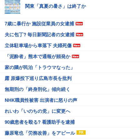
関東「真夏の暑さ」は終了か
7歳に暴行か 施設従業員の女逮捕
夫に包丁? 毎日新聞記者の女逮捕
立体駐車場から車落下 夫婦死傷
「泥酔者」熊本で通報が頻発か
家の隣が民泊「トラウマなった」
露 原爆投下巡り広島市長を批判
無期刑の「終身刑化」傾向続く
NHK職員性被害 出演者に怒りの声
れいわ「いのちの党」に変更へ
90歳患者を殴る? 看護助手を逮捕
藤原竜也「労務改善」をアピール