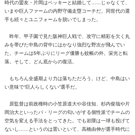
時代の盟友・片岡はベッキーと結婚して……じゃなくて、
いまや巨人ファームの内野守備走塁コーチだ。同世代の選
手も続々とユニフォームを脱いでしまった。
昨年、甲子園で見た阪神巨人戦で、攻守に精彩を欠く丸
みを帯びた中島の背中にはかなり強烈な野次が飛んでい
た。チームは5年ぶりにリーグ優勝も蚊帳の外。栄光と転
落。そして、どん底からの復活。
もちろん全盛期より力は落ちただろう。けど、中島はい
い意味で“巨人らしくない”選手だ。
原監督は前政権時の小笠原道大や谷佳知、杉内俊哉や片
岡治大といったパ・リーグの匂いがする個性派でチームの
空気を変える手法をとってきた。でも岩隈は一球も投げて
ないし……というのは置いといて、高橋由伸が選手時代に