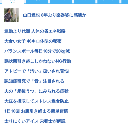
山口達也 8年ぶり楽器姿に感涙か
運動より代謝 人体の省エネ戦略
大食い女子 46キロ体型の秘密
バランスボール毎日10分で20kg減
躁状態引き起こしかねないNG行動
アトピーで「汚い」扱いされ苦悩
認知症研究で「音」注目される
夫の「産後うつ」にみられる症状
大豆を摂取してストレス過食防止
1日10回 お腹引き締まる簡単習慣
太りにくいアイス 栄養士が解説