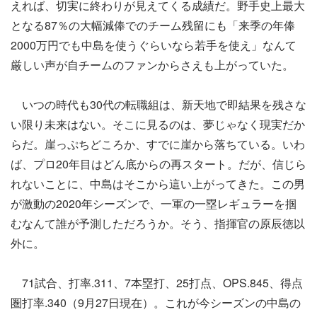
えれば、切実に終わりが見えてくる成績だ。野手史上最大
となる87％の大幅減俸でのチーム残留にも「来季の年俸
2000万円でも中島を使うぐらいなら若手を使え」なんて
厳しい声が自チームのファンからさえも上がっていた。
いつの時代も30代の転職組は、新天地で即結果を残さな
い限り未来はない。そこに見るのは、夢じゃなく現実だか
らだ。崖っぷちどころか、すでに崖から落ちている。いわ
ば、プロ20年目はどん底からの再スタート。だが、信じら
れないことに、中島はそこから這い上がってきた。この男
が激動の2020年シーズンで、一軍の一塁レギュラーを掴
むなんて誰が予測しただろうか。そう、指揮官の原辰徳以
外に。
71試合、打率.311、7本塁打、25打点、OPS.845、得点
圏打率.340（9月27日現在）。これが今シーズンの中島の