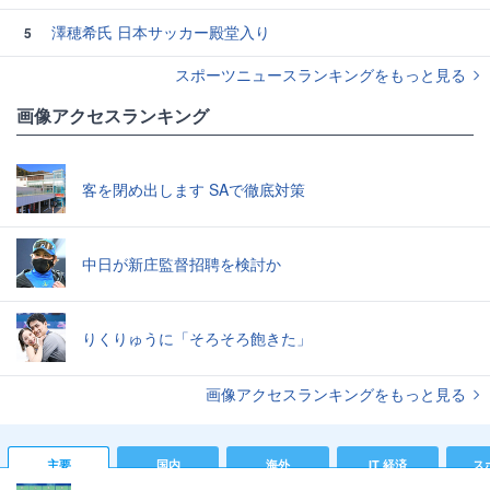
澤穂希氏 日本サッカー殿堂入り
5
スポーツニュースランキングをもっと見る
画像アクセスランキング
客を閉め出します SAで徹底対策
中日が新庄監督招聘を検討か
りくりゅうに「そろそろ飽きた」
画像アクセスランキングをもっと見る
主要
国内
海外
IT 経済
ス