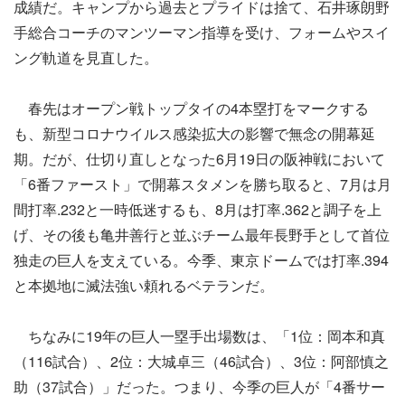
成績だ。キャンプから過去とプライドは捨て、石井琢朗野
手総合コーチのマンツーマン指導を受け、フォームやスイ
ング軌道を見直した。
春先はオープン戦トップタイの4本塁打をマークする
も、新型コロナウイルス感染拡大の影響で無念の開幕延
期。だが、仕切り直しとなった6月19日の阪神戦において
「6番ファースト」で開幕スタメンを勝ち取ると、7月は月
間打率.232と一時低迷するも、8月は打率.362と調子を上
げ、その後も亀井善行と並ぶチーム最年長野手として首位
独走の巨人を支えている。今季、東京ドームでは打率.394
と本拠地に滅法強い頼れるベテランだ。
ちなみに19年の巨人一塁手出場数は、「1位：岡本和真
（116試合）、2位：大城卓三（46試合）、3位：阿部慎之
助（37試合）」だった。つまり、今季の巨人が「4番サー