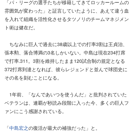
「パ・リーグの選手たちが移籍してきてロッカールームの
雰囲気が変わった」と証言していたように、あえて違う血
を入れて組織を活性化させるタツノリのチームマネジメン
ト術は健在だ。
ちなみに巨人で過去に38歳以上での打率3割は王貞治、
張本勲、落合博満の3名しかいない。中島は現在234打席
で打率.311。3割を維持したまま120試合制の規定となる
372打席到達となれば、彼らレジェンドと並んで球団史に
その名を刻むことになる。
1年前、「なんであいつを使うんだ」と批判されていた
ベテランは、連覇が秒読み段階に入った今、多くの巨人フ
ァンにこう感謝されている。
「
中島宏之
の復活が最大の補強だった」と。