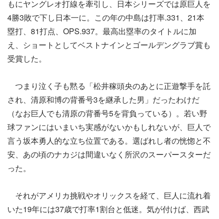
もにヤングレオ打線を牽引し、日本シリーズでは原巨人を
4勝3敗で下し日本一に。この年の中島は打率.331、21本
塁打、81打点、OPS.937。最高出塁率のタイトルに加
え、ショートとしてベストナインとゴールデングラブ賞も
受賞した。
つまり泣く子も黙る「松井稼頭央のあとに正遊撃手を託
され、清原和博の背番号3を継承した男」だったわけだ
（なお巨人でも清原の背番号5を背負っている）。若い野
球ファンにはいまいち実感がないかもしれないが、巨人で
言う坂本勇人的な立ち位置である。選ばれし者の恍惚と不
安、あの頃のナカジは間違いなく所沢のスーパースターだ
った。
それがアメリカ挑戦やオリックスを経て、巨人に流れ着
いた19年には37歳で打率1割台と低迷。気が付けば、西武