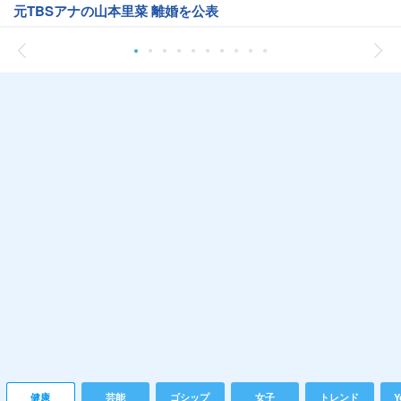
元TBSアナの山本里菜 離婚を公表
健康
芸能
ゴシップ
女子
トレンド
Y