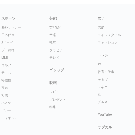
スポーツ
芸能
女子
海外サッカー
芸能総合
恋愛
日本代表
音楽
ライフスタイル
Jリーグ
韓流
ファッション
プロ野球
グラビア
トレンド
MLB
テレビ
本
ゴルフ
ゴシップ
教育・仕事
テニス
からだ
格闘技
映画
マネー
競馬
レビュー
車
相撲
プレゼント
グルメ
バスケ
特集
バレー
YouTube
フィギュア
サブカル