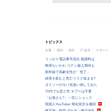
トピックス
主要
国内
海外
IT 経済
スポーツ
うっかり電話番号流出 慰謝料は
映画ちいかわ コナン超え期待も
新幹線で高齢女性が「包丁」
緑茶を飲むと死亡リスク低まる?
ダイソーのモバ充使い倒してみた
70代でも恋と性 タブーは不要
「お孫さん?」一言にショック
韓国人YouTuber 帰化宣言を撤回
被災地・能登 ポケモン施設誕生