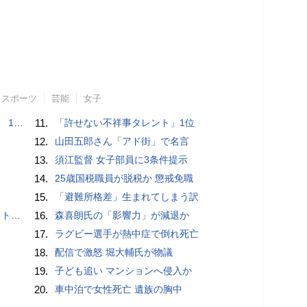
スポーツ
芸能
女子
で誘い出し
11.
「許せない不祥事タレント」1位
12.
山田五郎さん「アド街」で名言
13.
須江監督 女子部員に3条件提示
14.
25歳国税職員が脱税か 懲戒免職
15.
「避難所格差」生まれてしまう訳
岡山県警
16.
森喜朗氏の「影響力」が減退か
17.
ラグビー選手が熱中症で倒れ死亡
18.
配信で激怒 堀大輔氏が物議
19.
子ども追い マンションへ侵入か
20.
車中泊で女性死亡 遺族の胸中