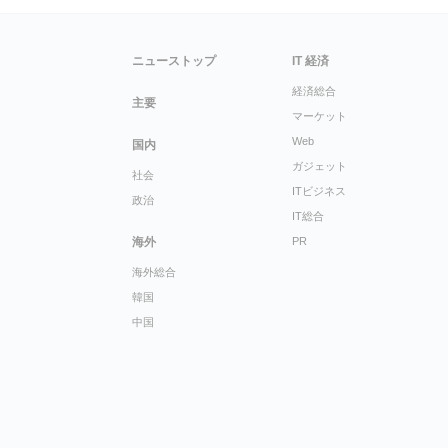
ニューストップ
IT 経済
経済総合
主要
マーケット
Web
国内
ガジェット
社会
ITビジネス
政治
IT総合
海外
PR
海外総合
韓国
中国