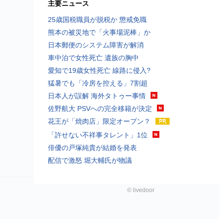
主要ニュース
25歳国税職員が脱税か 懲戒免職
熊本の被災地で「火事場泥棒」か
日本郵便のシステム障害が解消
車中泊で女性死亡 遺族の胸中
愛知で19歳女性死亡 線路に侵入?
猛暑でも「冷房を控える」7割超
日本人が誤解 海外タトゥー事情
佐野航大 PSVへの完全移籍が決定
花王が「焼肉店」限定オープン？
「許せない不祥事タレント」1位
俳優の戸塚純貴が結婚を発表
配信で激怒 堀大輔氏が物議
©
livedoor