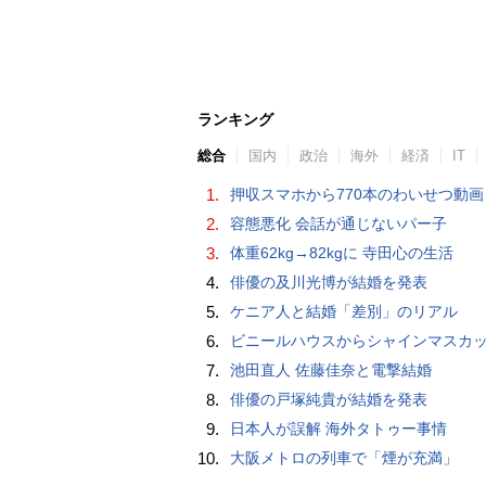
ランキング
総合
国内
政治
海外
経済
IT
1.
押収スマホから770本のわいせつ動画 15歳少女に酒と薬飲ませ性的暴行か 54歳男を再逮捕 「薬もありますよ」とSNS
2.
容態悪化 会話が通じないパー子
3.
体重62kg→82kgに 寺田心の生活
4.
俳優の及川光博が結婚を発表
5.
ケニア人と結婚「差別」のリアル
6.
ビニールハウスからシャインマスカット約200房を盗んだ疑い ネットで販売か 無職の男（42）逮捕 
7.
池田直人 佐藤佳奈と電撃結婚
8.
俳優の戸塚純貴が結婚を発表
9.
日本人が誤解 海外タトゥー事情
10.
大阪メトロの列車で「煙が充満」