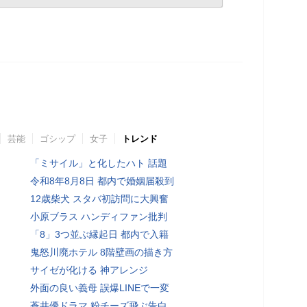
芸能
ゴシップ
女子
トレンド
「ミサイル」と化したハト 話題
令和8年8月8日 都内で婚姻届殺到
12歳柴犬 スタバ初訪問に大興奮
小原ブラス ハンディファン批判
「8」3つ並ぶ縁起日 都内で入籍
鬼怒川廃ホテル 8階壁画の描き方
サイゼが化ける 神アレンジ
外面の良い義母 誤爆LINEで一変
蒼井優ドラマ 粉チーズ飛ぶ告白