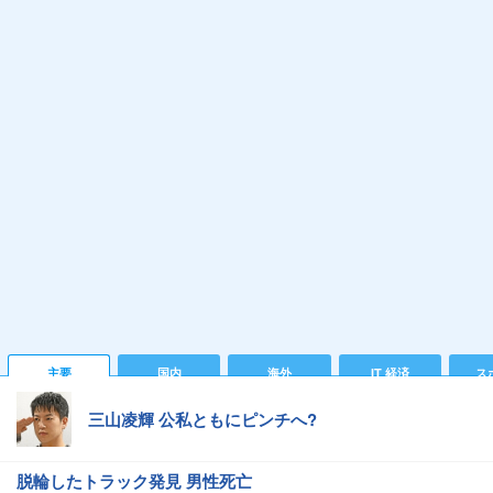
主要
国内
海外
IT 経済
ス
三山凌輝 公私ともにピンチへ?
脱輪したトラック発見 男性死亡