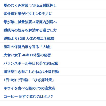
夏のむくみ対策 ツボ&反射区押し
紫外線対策がビタミンD不足に
母が娘に減量強要→家庭内別居へ
睡眠時の悩みを解消する過ごし方
運動より代謝 人体の省エネ戦略
歯科の保健治療を巡る「大嘘」
大食い女子 46キロ体型の秘密
バランスボール毎日10分で20kg減
躁状態引き起こしかねないNG行動
1日10分で手軽に「ひざ痛対策」
キウイを食べる際の3つの注意点
コーヒー 朝すぐ飲むのはダメ?