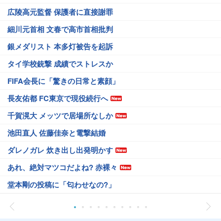
広陵高元監督 保護者に直接謝罪
細川元首相 文春で高市首相批判
銀メダリスト 本多灯被告を起訴
タイ学校銃撃 成績でストレスか
FIFA会長に「驚きの日常と素顔」
長友佑都 FC東京で現役続行へ
千賀滉大 メッツで居場所なしか
池田直人 佐藤佳奈と電撃結婚
ダレノガレ 炊き出し出発明かす
あれ、絶対マツコだよね? 赤裸々
堂本剛の投稿に「匂わせなの?」