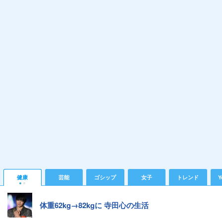
健康
芸能
ゴシップ
女子
トレンド
Y
体重62kg→82kgに 寺田心の生活