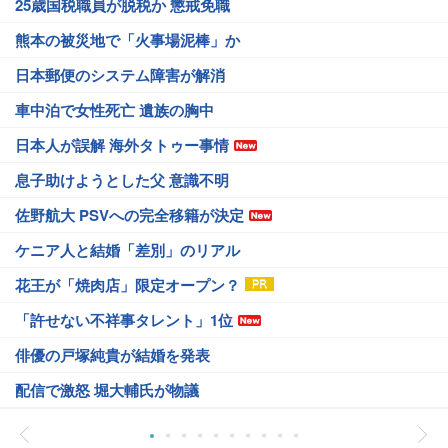
25歳国税職員が脱税か 懲戒免職
熊本の被災地で「火事場泥棒」か
日本郵便のシステム障害が解消
車中泊で女性死亡 遺族の胸中
日本人が誤解 海外タトゥー事情
息子助けようとした父 意識不明
佐野航大 PSVへの完全移籍が決定
ケニア人と結婚「差別」のリアル
花王が「焼肉店」限定オープン？
「許せない不祥事タレント」1位
俳優の戸塚純貴が結婚を発表
配信で激怒 堀大輔氏が物議