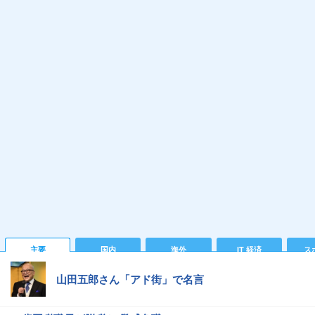
主要
国内
海外
IT 経済
ス
山田五郎さん「アド街」で名言