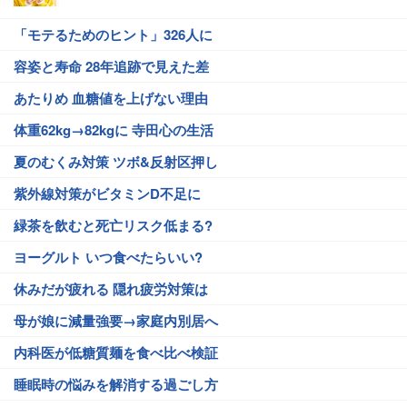
「モテるためのヒント」326人に
容姿と寿命 28年追跡で見えた差
あたりめ 血糖値を上げない理由
体重62kg→82kgに 寺田心の生活
夏のむくみ対策 ツボ&反射区押し
紫外線対策がビタミンD不足に
緑茶を飲むと死亡リスク低まる?
ヨーグルト いつ食べたらいい?
休みだが疲れる 隠れ疲労対策は
母が娘に減量強要→家庭内別居へ
内科医が低糖質麺を食べ比べ検証
睡眠時の悩みを解消する過ごし方