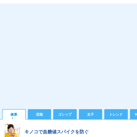
健康
芸能
ゴシップ
女子
トレンド
Y
キノコで血糖値スパイクを防ぐ