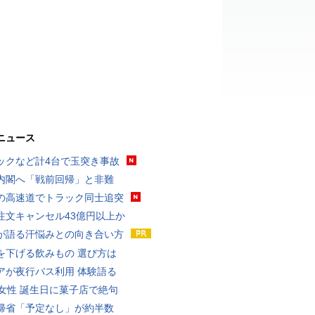
ニュース
ックなど計4台で玉突き事故
内閣へ「戦前回帰」と非難
の高速道でトラック同士追突
注文キャンセル43億円以上か
が語る汗悩みとの向き合い方
を下げる飲みもの 選び方は
アが夜行バス利用 体験語る
代女性 誕生日に菓子店で絶句
帰省「予定なし」が約半数