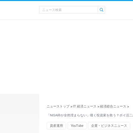
ニューストップ
IT 経済ニュース
経済総合ニュース
>
>
>
「NISA枠が全然埋まらない」嘆く投資家を救う？ポイ活
資産運用
YouTube
企業・ビジネスニュース