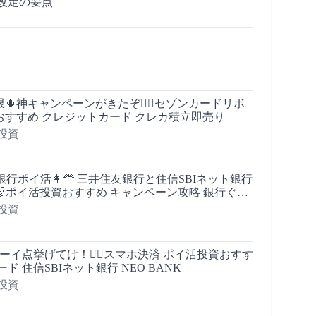
改定の要点
制限🌵神キャンペーンがきたぞ🚴‍♀️セゾンカードリボ
おすすめ クレジットカード クレカ積立即売り
投資
銀行ポイ活👩‍🦰 三井住友銀行と住信SBIネット銀行
ン🐷ポイ活投資おすすめ キャンペーン攻略 銀行ぐる
投資
yチューイ点挙げてけ！🧙‍♂️スマホ決済 ポイ活投資おすす
ド 住信SBIネット銀行 NEO BANK
投資