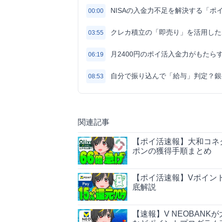
NISAの入金力不足を解決する「ポ
00:00
クレカ積立の「即売り」を活用した
03:55
月2400円のポイ活入金力がもたら
06:19
自分で振り込んで「給与」判定？銀
08:53
関連記事
【ポイ活速報】大和コネク
ポンの獲得手順まとめ
【ポイ活速報】Vポイント
底解説
【速報】V NEOBAN