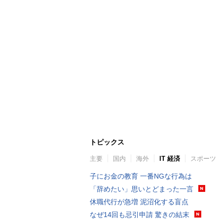
トピックス
主要
国内
海外
IT 経済
スポーツ
子にお金の教育 一番NGな行為は
「辞めたい」思いとどまった一言
休職代行が急増 泥沼化する盲点
なぜ14回も忌引申請 驚きの結末