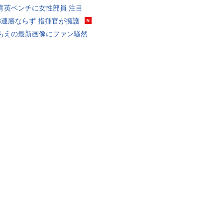
育英ベンチに女性部員 注目
8連勝ならず 指揮官が擁護
もえの最新画像にファン騒然