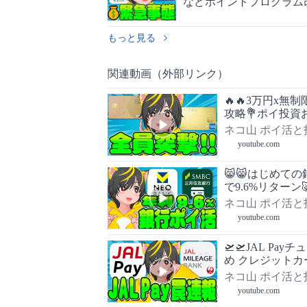
などポイントプログラム
もっと見る
関連動画（外部リンク）
🔥🔥3万円x無
攻略💐ポイ投資
ネコ山 ポイ活と
youtube.com
😸😸はじめての
で9.6%リター
ぐる
ネコ山 ポイ活と
youtube.com
🛫🛫JAL Pa
め クレジットカー
ネコ山 ポイ活と
youtube.com