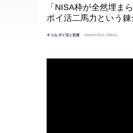
「NISA枠が全然埋ま
ポイ活二馬力という錬
ネコ山 ポイ活と投資
2026年6月5日 19時0分