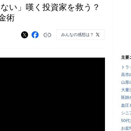
らない」嘆く投資家を救う？
金術
みんなの感想は？
主要
トラ
高市
山形
大量
医師
血圧
シニ
50
お盆