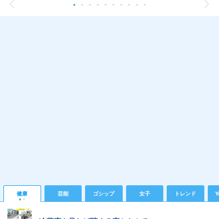
健康
芸能
ゴシップ
女子
トレンド
Y