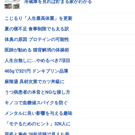
冷蔵庫を見れば貯まる家かわかる
こじるり「人生最高体重」を更新
夏の寝不足 食事制限でも太る訳
体臭の原因 プロテインの可能性
医師が勧める 猫背解消の体操術
人生台無しに…やめるべき7項目
465gで321円 ドンキプリン品薄
麻辣湯 具材次第でカツ丼級に
うつ病患者の本音とNGな接し方
キノコで血糖値スパイクを防ぐ
メンタルに良い影響を与える趣味
「モテるためのヒント」326人に
容姿と寿命 28年追跡で見えた差