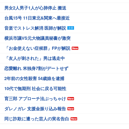
男女2人男子1人が心肺停止 搬送
台風15号 11日東北&関東へ最接近
音楽でストレス解消 医師が解説
横浜市議VS元大物議員秘書が激突
「お金使えない症候群」FPが解説
「友人が刺された」男は逃走中
恋愛離れ 米独身7割がデートせず
2年前の女性殺害 54歳娘を逮捕
10代で無期刑 社会に戻る可能性
育三郎 アプローチ法ぶっちゃけ
ダレノガレ 支援金振り込み報告
同じ詐欺に遭った芸人の実名告白