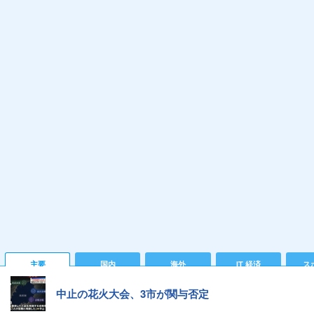
主要
国内
海外
IT 経済
ス
中止の花火大会、3市が関与否定