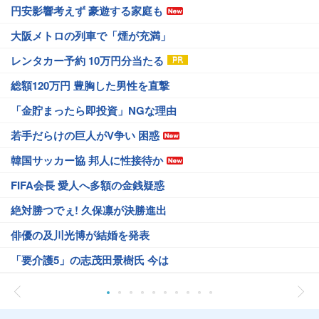
円安影響考えず 豪遊する家庭も
大阪メトロの列車で「煙が充満」
レンタカー予約 10万円分当たる
総額120万円 豊胸した男性を直撃
「金貯まったら即投資」NGな理由
若手だらけの巨人がV争い 困惑
韓国サッカー協 邦人に性接待か
FIFA会長 愛人へ多額の金銭疑惑
絶対勝つでぇ! 久保凛が決勝進出
俳優の及川光博が結婚を発表
「要介護5」の志茂田景樹氏 今は