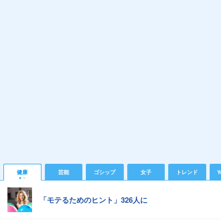
健康
芸能
ゴシップ
女子
トレンド
Y
「モテるためのヒント」326人に