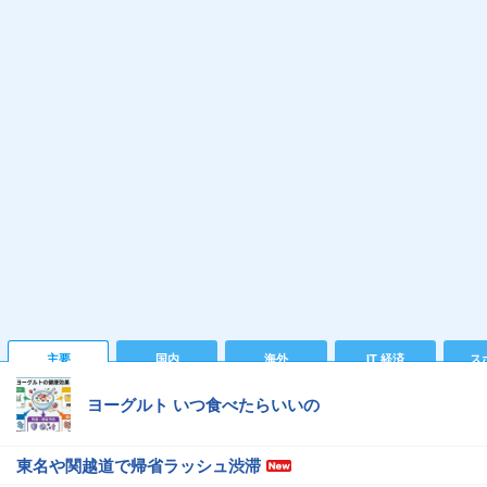
主要
国内
海外
IT 経済
ス
ヨーグルト いつ食べたらいいの
東名や関越道で帰省ラッシュ渋滞