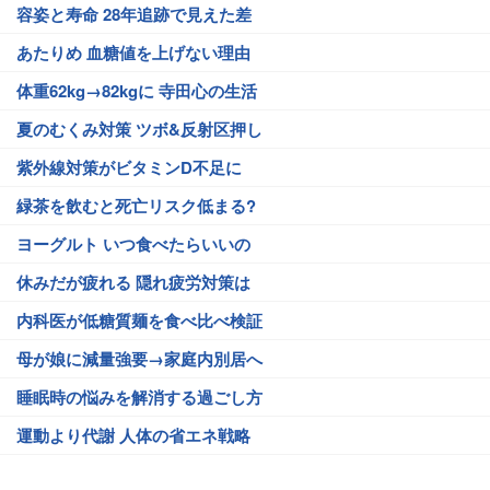
容姿と寿命 28年追跡で見えた差
あたりめ 血糖値を上げない理由
体重62kg→82kgに 寺田心の生活
夏のむくみ対策 ツボ&反射区押し
紫外線対策がビタミンD不足に
緑茶を飲むと死亡リスク低まる?
ヨーグルト いつ食べたらいいの
休みだが疲れる 隠れ疲労対策は
内科医が低糖質麺を食べ比べ検証
母が娘に減量強要→家庭内別居へ
睡眠時の悩みを解消する過ごし方
運動より代謝 人体の省エネ戦略