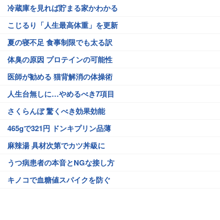
冷蔵庫を見れば貯まる家かわかる
こじるり「人生最高体重」を更新
夏の寝不足 食事制限でも太る訳
体臭の原因 プロテインの可能性
医師が勧める 猫背解消の体操術
人生台無しに…やめるべき7項目
さくらんぼ 驚くべき効果効能
465gで321円 ドンキプリン品薄
麻辣湯 具材次第でカツ丼級に
うつ病患者の本音とNGな接し方
キノコで血糖値スパイクを防ぐ