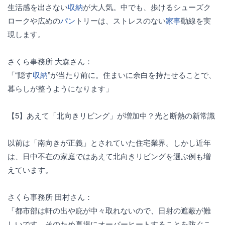
生活感を出さない
収納
が大人気。中でも、歩けるシューズク
ロークや広めの
パン
トリーは、ストレスのない
家事
動線を実
現します。
さくら事務所 大森さん：
「“隠す
収納
”が当たり前に。住まいに余白を持たせることで、
暮らしが整うようになります」
【5】あえて「北向きリビング」が増加中？光と断熱の新常識
以前は「南向きが正義」とされていた住宅業界。しかし近年
は、日中不在の家庭ではあえて北向きリビングを選ぶ例も増
えています。
さくら事務所 田村さん：
「都市部は軒の出や庇が中々取れないので、日射の遮蔽が難
しいです。そのため夏場にオーバーヒートすることを防ぐこ