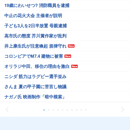
19歳にわいせつ? 消防職員を逮捕
中止の花火大会 主催者が説明
子ども3人を2日半放置 母親逮捕
高市氏の態度 芥川賞作家が批判
井上康生氏が注意喚起 規律守れ
コロンビアでM7.4 建物に被害
オリラジ中田、移住の理由を激白
ニシダ 筋力はラグビー選手並み
さんま 夏の甲子園に苦言し物議
ナガノ氏 映画制作「暗中模索」