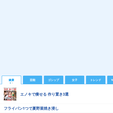
健康
芸能
ゴシップ
女子
トレンド
Y
エノキで痩せる 作り置き3選
フライパン1つで夏野菜焼き浸し