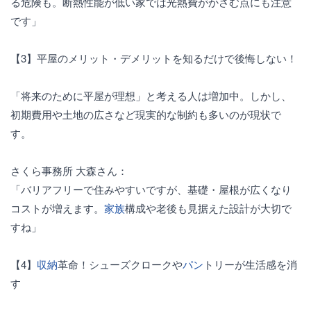
る危険も。断熱性能が低い家では光熱費がかさむ点にも注意
です」
【3】平屋のメリット・デメリットを知るだけで後悔しない！
「将来のために平屋が理想」と考える人は増加中。しかし、
初期費用や土地の広さなど現実的な制約も多いのが現状で
す。
さくら事務所 大森さん：
「バリアフリーで住みやすいですが、基礎・屋根が広くなり
コストが増えます。
家族
構成や老後も見据えた設計が大切で
すね」
【4】
収納
革命！シューズクロークや
パン
トリーが生活感を消
す