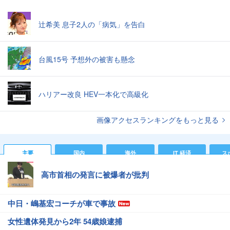
辻希美 息子2人の「病気」を告白
台風15号 予想外の被害も懸念
ハリアー改良 HEV一本化で高級化
画像アクセスランキングをもっと見る
主要
国内
海外
IT 経済
ス
高市首相の発言に被爆者が批判
中日・嶋基宏コーチが車で事故
女性遺体発見から2年 54歳娘逮捕