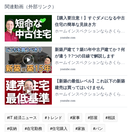
関連動画（外部リンク）
【購入要注意！】すぐダメになる中古
住宅の簡単な見抜き方
ホームインスペクションならさくら事
務所!【公式チャンネル】
youtube.com
新築戸建て？築15年中古戸建てか？何
が違う？7つの目線で解説します
ホームインスペクションならさくら事
務所!【公式チャンネル】
youtube.com
【新築の最低レベル】これ以下の新築
建売は買ってはいけません
ホームインスペクションならさくら事
務所!【公式チャンネル】
youtube.com
#IT 経済ニュース
#トレンド
#家事
#部屋
#相談
#収納
#在宅勤務
#住宅購入
#家族
#パン