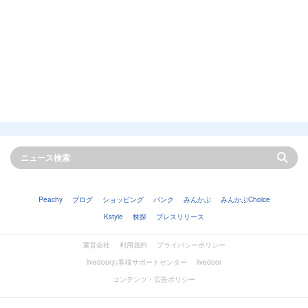
Peachy
ブログ
ショッピング
バンク
みんかぶ
みんかぶChoice
Kstyle
株探
プレスリリース
運営会社
利用規約
プライバシーポリシー
livedoorお客様サポートセンター
livedoor
コンテンツ・広告ポリシー