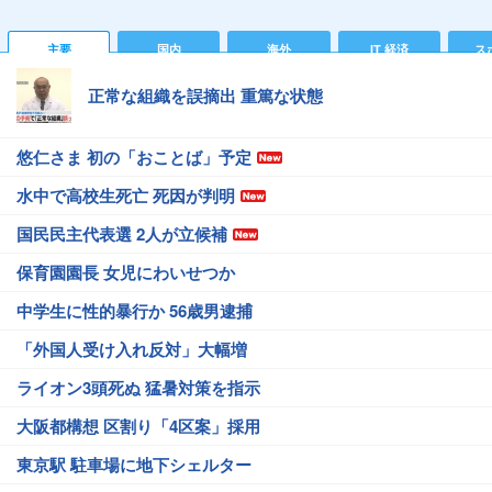
主要
国内
海外
IT 経済
ス
正常な組織を誤摘出 重篤な状態
悠仁さま 初の「おことば」予定
水中で高校生死亡 死因が判明
国民民主代表選 2人が立候補
保育園園長 女児にわいせつか
中学生に性的暴行か 56歳男逮捕
「外国人受け入れ反対」大幅増
ライオン3頭死ぬ 猛暑対策を指示
大阪都構想 区割り「4区案」採用
東京駅 駐車場に地下シェルター