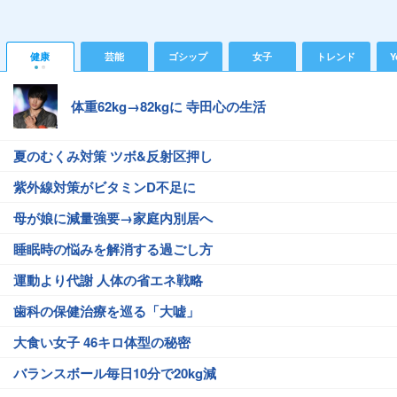
健康
芸能
ゴシップ
女子
トレンド
Y
体重62kg→82kgに 寺田心の生活
夏のむくみ対策 ツボ&反射区押し
紫外線対策がビタミンD不足に
母が娘に減量強要→家庭内別居へ
睡眠時の悩みを解消する過ごし方
運動より代謝 人体の省エネ戦略
歯科の保健治療を巡る「大嘘」
大食い女子 46キロ体型の秘密
バランスボール毎日10分で20kg減