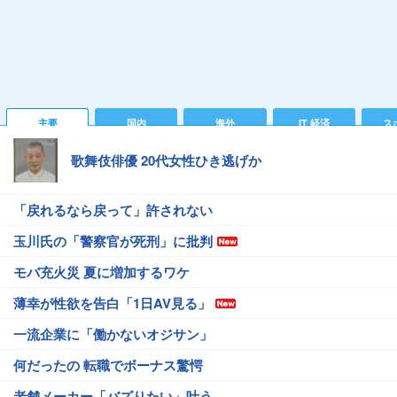
主要
国内
海外
IT 経済
ス
歌舞伎俳優 20代女性ひき逃げか
「戻れるなら戻って」許されない
玉川氏の「警察官が死刑」に批判
モバ充火災 夏に増加するワケ
薄幸が性欲を告白「1日AV見る」
一流企業に「働かないオジサン」
何だったの 転職でボーナス驚愕
老舗メーカー「バズりたい」叶う