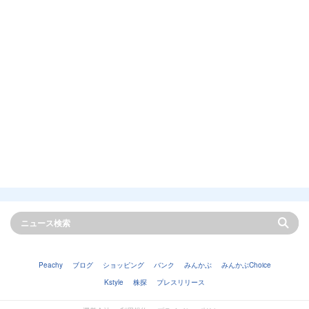
Peachy
ブログ
ショッピング
バンク
みんかぶ
みんかぶChoice
Kstyle
株探
プレスリリース