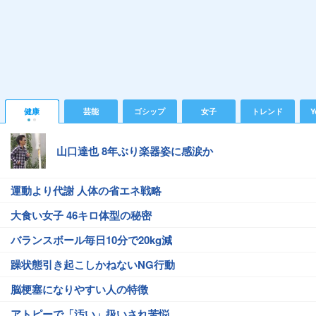
健康
芸能
ゴシップ
女子
トレンド
Y
山口達也 8年ぶり楽器姿に感涙か
運動より代謝 人体の省エネ戦略
大食い女子 46キロ体型の秘密
バランスボール毎日10分で20kg減
躁状態引き起こしかねないNG行動
脳梗塞になりやすい人の特徴
アトピーで「汚い」扱いされ苦悩