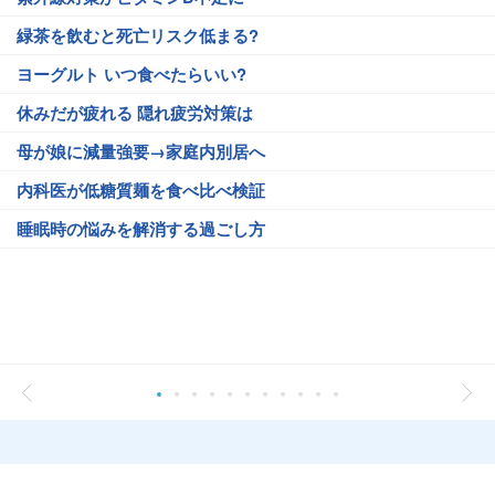
緑茶を飲むと死亡リスク低まる?
ヨーグルト いつ食べたらいい?
休みだが疲れる 隠れ疲労対策は
母が娘に減量強要→家庭内別居へ
内科医が低糖質麺を食べ比べ検証
睡眠時の悩みを解消する過ごし方