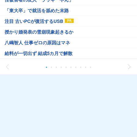
「東大卒」で就活を舐めた末路
注目 古いPCが復活するUSB
授かり婚発表の雪崩現象起きるか
八嶋智人 仕事ゼロの原因はマネ
給料が一切出ず 結成5カ月で解散