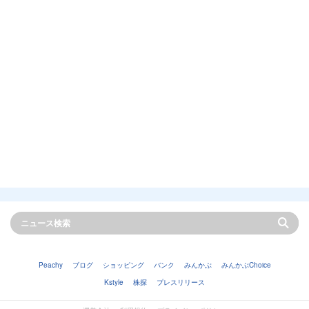
Peachy
ブログ
ショッピング
バンク
みんかぶ
みんかぶChoice
Kstyle
株探
プレスリリース