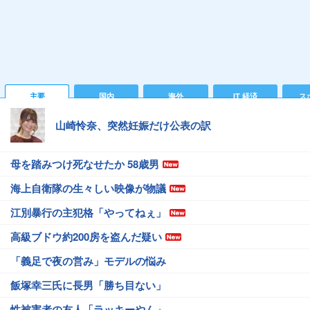
主要
国内
海外
IT 経済
ス
山崎怜奈、突然妊娠だけ公表の訳
母を踏みつけ死なせたか 58歳男
海上自衛隊の生々しい映像が物議
江別暴行の主犯格「やってねぇ」
高級ブドウ約200房を盗んだ疑い
「義足で夜の営み」モデルの悩み
飯塚幸三氏に長男「勝ち目ない」
性被害者の友人「ラッキーやん」