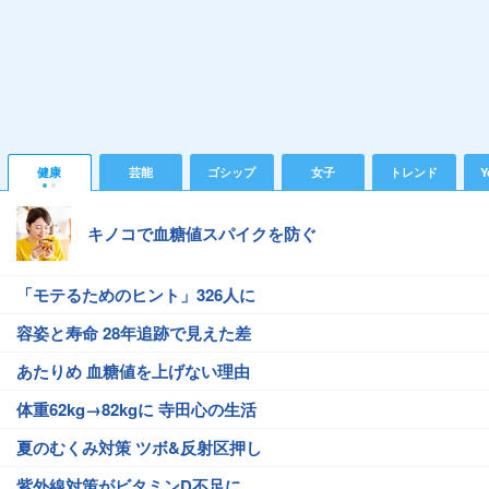
健康
芸能
ゴシップ
女子
トレンド
Y
キノコで血糖値スパイクを防ぐ
「モテるためのヒント」326人に
容姿と寿命 28年追跡で見えた差
あたりめ 血糖値を上げない理由
体重62kg→82kgに 寺田心の生活
夏のむくみ対策 ツボ&反射区押し
紫外線対策がビタミンD不足に