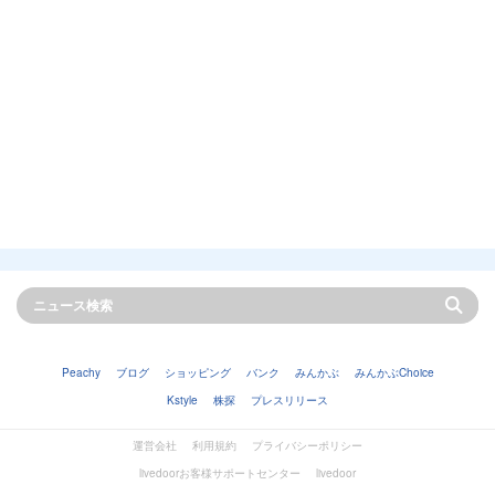
Peachy
ブログ
ショッピング
バンク
みんかぶ
みんかぶChoice
Kstyle
株探
プレスリリース
運営会社
利用規約
プライバシーポリシー
livedoorお客様サポートセンター
livedoor