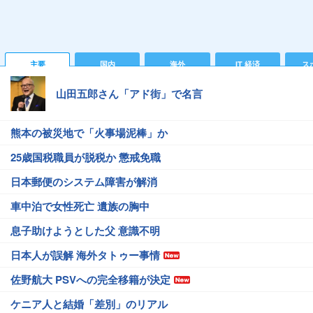
主要
国内
海外
IT 経済
ス
山田五郎さん「アド街」で名言
熊本の被災地で「火事場泥棒」か
25歳国税職員が脱税か 懲戒免職
日本郵便のシステム障害が解消
車中泊で女性死亡 遺族の胸中
息子助けようとした父 意識不明
日本人が誤解 海外タトゥー事情
佐野航大 PSVへの完全移籍が決定
ケニア人と結婚「差別」のリアル