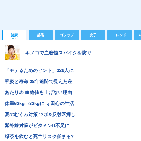
健康
芸能
ゴシップ
女子
トレンド
Y
キノコで血糖値スパイクを防ぐ
「モテるためのヒント」326人に
容姿と寿命 28年追跡で見えた差
あたりめ 血糖値を上げない理由
体重62kg→82kgに 寺田心の生活
夏のむくみ対策 ツボ&反射区押し
紫外線対策がビタミンD不足に
緑茶を飲むと死亡リスク低まる?