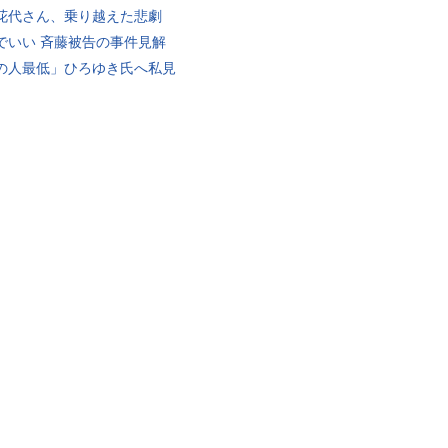
花代さん、乗り越えた悲劇
でいい 斉藤被告の事件見解
の人最低」ひろゆき氏へ私見