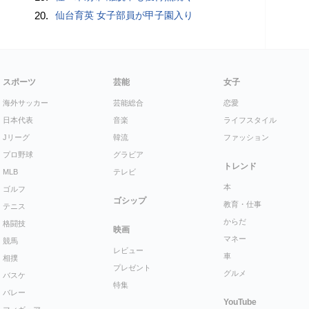
20.
仙台育英 女子部員が甲子園入り
スポーツ
芸能
女子
海外サッカー
芸能総合
恋愛
日本代表
音楽
ライフスタイル
Jリーグ
韓流
ファッション
プロ野球
グラビア
トレンド
MLB
テレビ
本
ゴルフ
ゴシップ
教育・仕事
テニス
からだ
格闘技
映画
マネー
競馬
レビュー
車
相撲
プレゼント
グルメ
バスケ
特集
バレー
YouTube