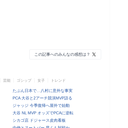
この記事へのみんなの感想は？
芸能
ゴシップ
女子
トレンド
たぶん日本で…八村に意外な事実
PCA 大谷と2アーチ競演MVP語る
ジャッジ 今季復帰へ屋外で始動
大谷 NL MVP オッズでPCAに逆転
シカゴ店 ドジャース皮肉看板
由伸とヌートバー 早くも対戦か