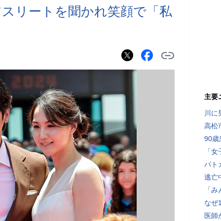
アスリートを聞かれ笑顔で「私
主要
川に
高松
90
「女
パト
逃亡
「み
なぜ
医師