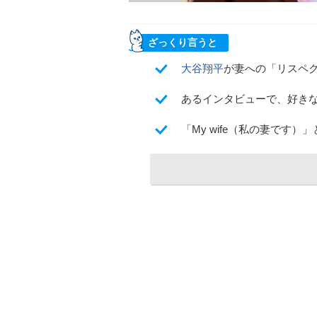
ざっくり言うと
大谷翔平
が妻への「リスペ
あるインタビューで、好き
「My wife（私の妻です