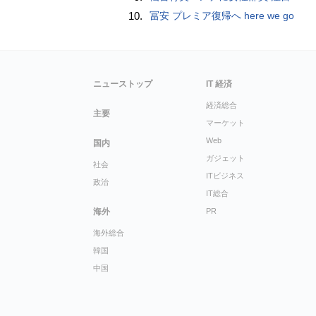
10.
冨安 プレミア復帰へ here we go
ニューストップ
IT 経済
経済総合
主要
マーケット
Web
国内
ガジェット
社会
ITビジネス
政治
IT総合
海外
PR
海外総合
韓国
中国