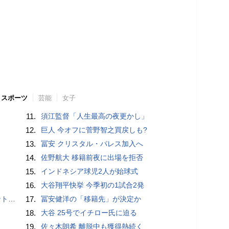
スポーツ
芸能
女子
11.
須江監督「人生最高の夜更かし」
12.
巨人 今オフに菅野智之買戻しも?
13.
冨安 クリスタル・パレス加入へ
14.
佐野航大 移籍前夜に出場を拒否
15.
インドネシア球児2人が始球式
16.
大谷翔平快挙 今季初の1試合2発
”時代
17.
冨安健洋の「移籍先」が決定か
18.
大谷 25号でイチロー氏に迫る
19.
佐々木朗希 離脱中も獲得熱続く