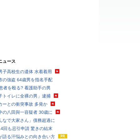
ニュース
男子高校生の遺体 水着着用
市の強盗 64歳男を指名手配
歳患者を殴る? 看護助手の男
子トイレに全裸の男」逮捕
カーとの衝突事故 多発か
中の八田與一容疑者 30歳に
んなで大家さん」債務超過に
14回も忌引申請 驚きの結末
が語る汗悩みとの向き合い方