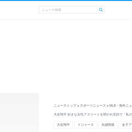
ニューストップ
スポーツニュース
MLB・海外ニ
>
>
大谷翔平 好きな女性アスリートを聞かれ笑顔で「私
大谷翔平
ドジャース
夫婦関係
女子ア