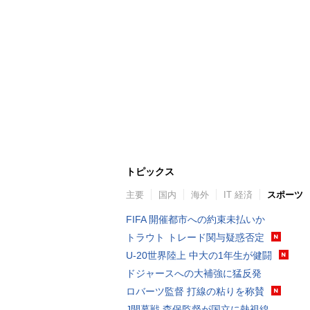
トピックス
主要
国内
海外
IT 経済
スポーツ
FIFA 開催都市への約束未払いか
トラウト トレード関与疑惑否定
U-20世界陸上 中大の1年生が健闘
ドジャースへの大補強に猛反発
ロバーツ監督 打線の粘りを称賛
J開幕戦 森保監督が国立に熱視線