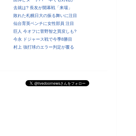
去就は? 長友が開幕戦「来場」
敗れた札幌日大の振る舞いに注目
仙台育英ベンチに女性部員 注目
巨人 今オフに菅野智之買戻しも?
今永 ドジャース戦で今季8勝目
村上 強打球のエラー判定が覆る