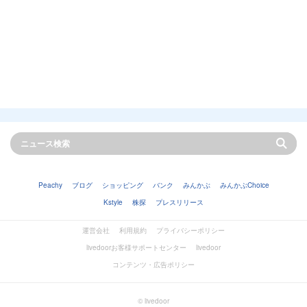
Peachy
ブログ
ショッピング
バンク
みんかぶ
みんかぶChoice
Kstyle
株探
プレスリリース
運営会社
利用規約
プライバシーポリシー
livedoorお客様サポートセンター
livedoor
コンテンツ・広告ポリシー
© livedoor