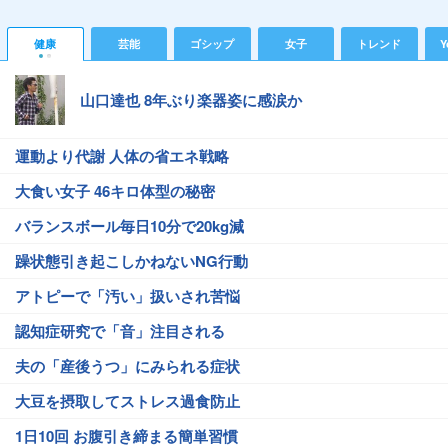
健康
芸能
ゴシップ
女子
トレンド
Y
山口達也 8年ぶり楽器姿に感涙か
運動より代謝 人体の省エネ戦略
大食い女子 46キロ体型の秘密
バランスボール毎日10分で20kg減
躁状態引き起こしかねないNG行動
アトピーで「汚い」扱いされ苦悩
認知症研究で「音」注目される
夫の「産後うつ」にみられる症状
大豆を摂取してストレス過食防止
1日10回 お腹引き締まる簡単習慣