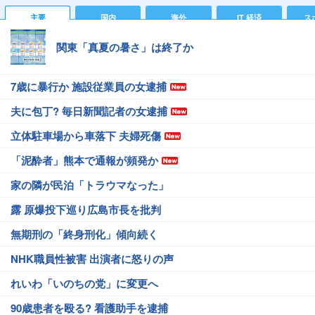
主要
国内
海外
IT 経済
ス
関東「真夏の暑さ」は終了か
7歳に暴行か 施設従業員の女逮捕
夫に包丁? 毎日新聞記者の女逮捕
立体駐車場から車落下 夫婦死傷
「泥酔者」熊本で通報が頻発か
家の隣が民泊「トラウマなった」
露 原爆投下巡り広島市長を批判
無期刑の「終身刑化」傾向続く
NHK職員性被害 出演者に怒りの声
れいわ「いのちの党」に変更へ
90歳患者を殴る? 看護助手を逮捕