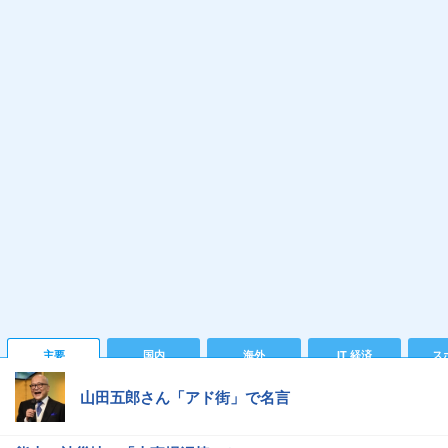
主要
国内
海外
IT 経済
ス
山田五郎さん「アド街」で名言