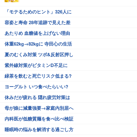
「モテるためのヒント」326人に
容姿と寿命 28年追跡で見えた差
あたりめ 血糖値を上げない理由
体重62kg→82kgに 寺田心の生活
夏のむくみ対策 ツボ&反射区押し
紫外線対策がビタミンD不足に
緑茶を飲むと死亡リスク低まる?
ヨーグルト いつ食べたらいい?
休みだが疲れる 隠れ疲労対策は
母が娘に減量強要→家庭内別居へ
内科医が低糖質麺を食べ比べ検証
睡眠時の悩みを解消する過ごし方