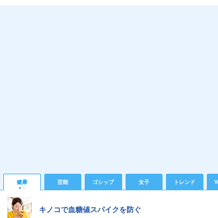
健康
芸能
ゴシップ
女子
トレンド
Y
キノコで血糖値スパイクを防ぐ