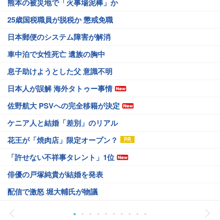
熊本の被災地で「火事場泥棒」か
25歳国税職員が脱税か 懲戒免職
日本郵便のシステム障害が解消
車中泊で女性死亡 遺族の胸中
息子助けようとした父 意識不明
日本人が誤解 海外タトゥー事情
佐野航大 PSVへの完全移籍が決定
ケニア人と結婚「差別」のリアル
花王が「焼肉店」限定オープン？
「許せない不祥事タレント」1位
俳優の戸塚純貴が結婚を発表
配信で激怒 堀大輔氏が物議