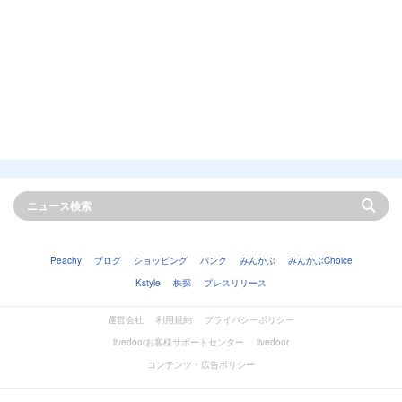
Peachy
ブログ
ショッピング
バンク
みんかぶ
みんかぶChoice
Kstyle
株探
プレスリリース
運営会社
利用規約
プライバシーポリシー
livedoorお客様サポートセンター
livedoor
コンテンツ・広告ポリシー