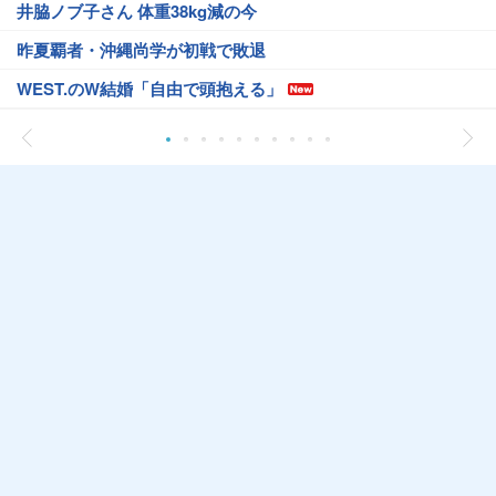
井脇ノブ子さん 体重38kg減の今
昨夏覇者・沖縄尚学が初戦で敗退
WEST.のW結婚「自由で頭抱える」