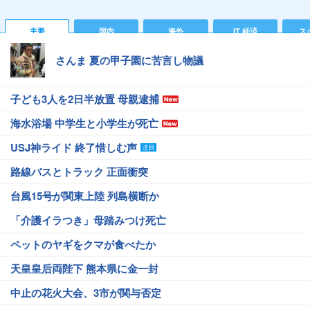
主要
国内
海外
IT 経済
ス
さんま 夏の甲子園に苦言し物議
子ども3人を2日半放置 母親逮捕
海水浴場 中学生と小学生が死亡
USJ神ライド 終了惜しむ声
路線バスとトラック 正面衝突
台風15号が関東上陸 列島横断か
「介護イラつき」母踏みつけ死亡
ペットのヤギをクマが食べたか
天皇皇后両陛下 熊本県に金一封
中止の花火大会、3市が関与否定