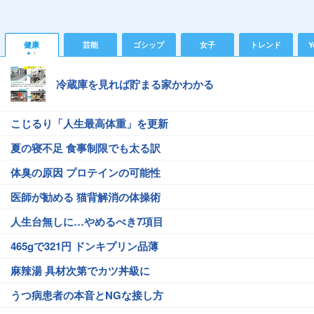
健康
芸能
ゴシップ
女子
トレンド
Y
冷蔵庫を見れば貯まる家かわかる
こじるり「人生最高体重」を更新
夏の寝不足 食事制限でも太る訳
体臭の原因 プロテインの可能性
医師が勧める 猫背解消の体操術
人生台無しに…やめるべき7項目
465gで321円 ドンキプリン品薄
麻辣湯 具材次第でカツ丼級に
うつ病患者の本音とNGな接し方