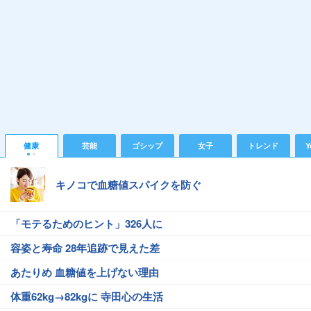
健康
芸能
ゴシップ
女子
トレンド
Y
キノコで血糖値スパイクを防ぐ
「モテるためのヒント」326人に
容姿と寿命 28年追跡で見えた差
あたりめ 血糖値を上げない理由
体重62kg→82kgに 寺田心の生活