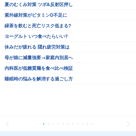
夏のむくみ対策 ツボ&反射区押し
紫外線対策がビタミンD不足に
緑茶を飲むと死亡リスク低まる?
ヨーグルト いつ食べたらいい?
休みだが疲れる 隠れ疲労対策は
母が娘に減量強要→家庭内別居へ
内科医が低糖質麺を食べ比べ検証
睡眠時の悩みを解消する過ごし方