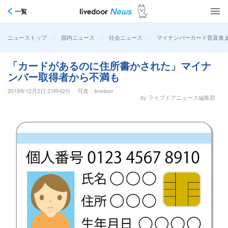
一覧
>
>
>
マイナンバーカード普及進
ニューストップ
国内ニュース
社会ニュース
「カードがあるのに住所書かされた」マイナ
ンバー取得者から不満も
2018年12月2日 21時42分
写真：livedoor
by ライブドアニュース編集部