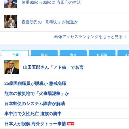
体重62kg→82kgに 寺田心の生活
森喜朗氏の「影響力」が減退か
画像アクセスランキングをもっと見る
主要
国内
海外
IT 経済
ス
山田五郎さん「アド街」で名言
25歳国税職員が脱税か 懲戒免職
熊本の被災地で「火事場泥棒」か
日本郵便のシステム障害が解消
車中泊で女性死亡 遺族の胸中
日本人が誤解 海外タトゥー事情