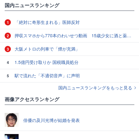
国内ニュースランキング
「絶対に奇形生まれる」医師反対
1
押収スマホから770本のわいせつ動画 15歳少女に酒と薬飲ませ性的暴行か 54歳男を再逮捕 「薬もありますよ」とSNSで誘い出し
2
大阪メトロの列車で「煙が充満」
3
1.5億円受け取りか 国税職員処分
4
駅で流れた「不適切音声」に声明
5
国内ニュースランキングをもっと見る
画像アクセスランキング
俳優の及川光博が結婚を発表