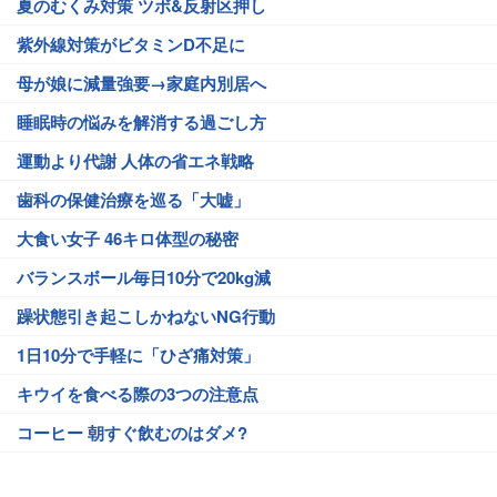
夏のむくみ対策 ツボ&反射区押し
紫外線対策がビタミンD不足に
母が娘に減量強要→家庭内別居へ
睡眠時の悩みを解消する過ごし方
運動より代謝 人体の省エネ戦略
歯科の保健治療を巡る「大嘘」
大食い女子 46キロ体型の秘密
バランスボール毎日10分で20kg減
躁状態引き起こしかねないNG行動
1日10分で手軽に「ひざ痛対策」
キウイを食べる際の3つの注意点
コーヒー 朝すぐ飲むのはダメ?