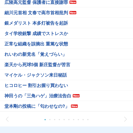
広陵高元監督 保護者に直接謝罪
細川元首相 文春で高市首相批判
銀メダリスト 本多灯被告を起訴
タイ学校銃撃 成績でストレスか
正常な組織を誤摘出 重篤な状態
れいわの新党名「覚えづらい」
楽天から死球5個 新庄監督が苦言
マイケル・ジャクソン来日秘話
ヒコロヒー 割引お握り買わない
神田うの「三角ハゲ」治療法告白
堂本剛の投稿に「匂わせなの?」