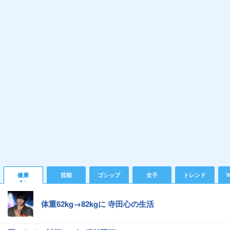
健康
芸能
ゴシップ
女子
トレンド
Y
体重62kg→82kgに 寺田心の生活