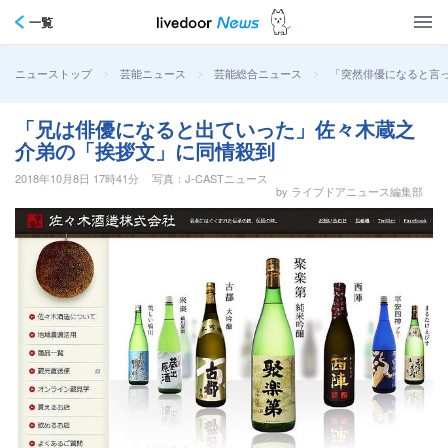
一覧
>
>
>
「突然俳優になると言
ニューストップ
芸能ニュース
芸能総合ニュース
「兄は俳優になると出ていった」佐々木蔵之
介弟の「挨拶文」に同情殺到
2018年10月8日 17時41分
写真：J-CASTニュース
by ライブドアニュース編集部