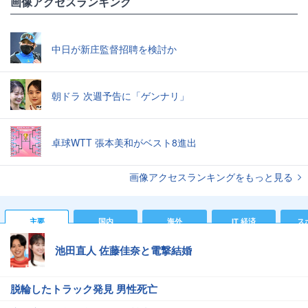
画像アクセスランキング
中日が新庄監督招聘を検討か
朝ドラ 次週予告に「ゲンナリ」
卓球WTT 張本美和がベスト8進出
画像アクセスランキングをもっと見る
主要
国内
海外
IT 経済
ス
池田直人 佐藤佳奈と電撃結婚
脱輪したトラック発見 男性死亡