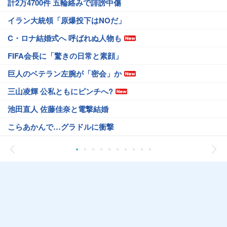
計2万4700件 五輪絡みで誹謗中傷
イラン大統領「原爆投下はNOだ」
C・ロナ結婚式へ 呼ばれぬ人物も
FIFA会長に「驚きの日常と素顔」
巨人のベテラン左腕が「密会」か
三山凌輝 公私ともにピンチへ?
池田直人 佐藤佳奈と電撃結婚
こらあかんで…グラドルに衝撃