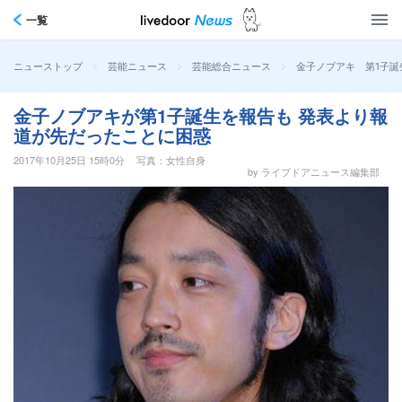
一覧
>
>
>
金子ノブアキ 第1子
ニューストップ
芸能ニュース
芸能総合ニュース
金子ノブアキが第1子誕生を報告も 発表より報
道が先だったことに困惑
2017年10月25日 15時0分
写真：女性自身
by ライブドアニュース編集部