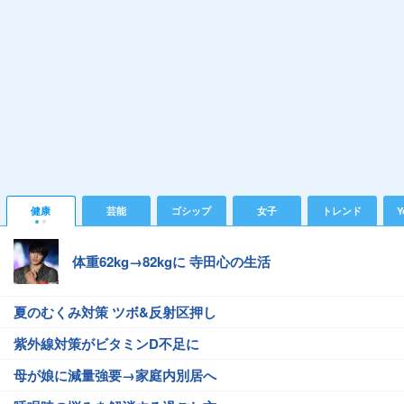
健康
芸能
ゴシップ
女子
トレンド
Y
体重62kg→82kgに 寺田心の生活
夏のむくみ対策 ツボ&反射区押し
紫外線対策がビタミンD不足に
母が娘に減量強要→家庭内別居へ