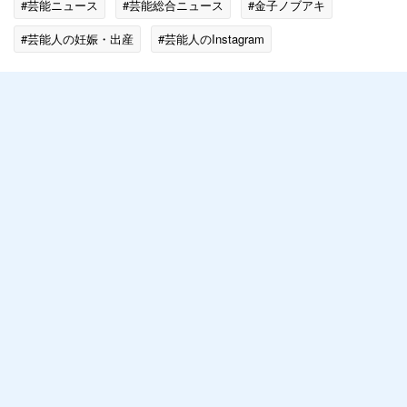
#芸能ニュース
#芸能総合ニュース
#金子ノブアキ
#芸能人の妊娠・出産
#芸能人のInstagram
#歌手・アーティスト