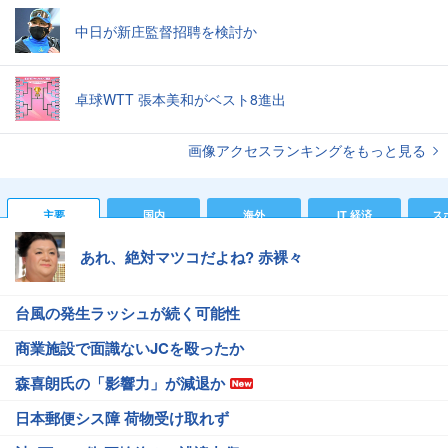
中日が新庄監督招聘を検討か
卓球WTT 張本美和がベスト8進出
画像アクセスランキングをもっと見る
主要
国内
海外
IT 経済
ス
あれ、絶対マツコだよね? 赤裸々
台風の発生ラッシュが続く可能性
商業施設で面識ないJCを殴ったか
森喜朗氏の「影響力」が減退か
日本郵便シス障 荷物受け取れず