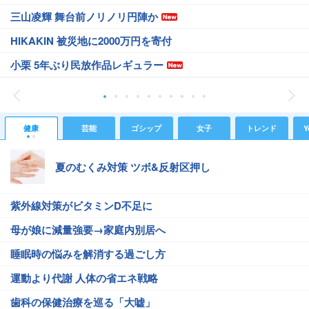
三山凌輝 舞台前ノリノリ円陣か
HIKAKIN 被災地に2000万円を寄付
小栗 5年ぶり民放作品レギュラー
健康
芸能
ゴシップ
女子
トレンド
Y
夏のむくみ対策 ツボ&反射区押し
紫外線対策がビタミンD不足に
母が娘に減量強要→家庭内別居へ
睡眠時の悩みを解消する過ごし方
運動より代謝 人体の省エネ戦略
歯科の保健治療を巡る「大嘘」