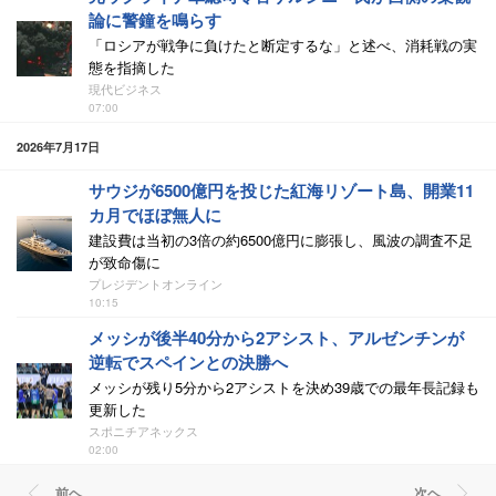
論に警鐘を鳴らす
「ロシアが戦争に負けたと断定するな」と述べ、消耗戦の実
態を指摘した
現代ビジネス
07:00
2026年7月17日
サウジが6500億円を投じた紅海リゾート島、開業11
カ月でほぼ無人に
建設費は当初の3倍の約6500億円に膨張し、風波の調査不足
が致命傷に
プレジデントオンライン
10:15
メッシが後半40分から2アシスト、アルゼンチンが
逆転でスペインとの決勝へ
メッシが残り5分から2アシストを決め39歳での最年長記録も
更新した
スポニチアネックス
02:00
前ヘ
次ヘ