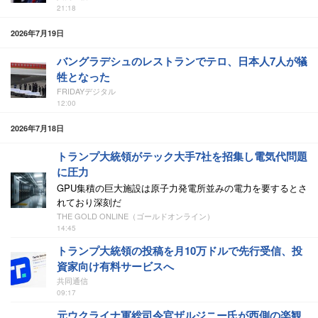
21:18
2026年7月19日
バングラデシュのレストランでテロ、日本人7人が犠
牲となった
FRIDAYデジタル
12:00
2026年7月18日
トランプ大統領がテック大手7社を招集し電気代問題
に圧力
GPU集積の巨大施設は原子力発電所並みの電力を要するとさ
れており深刻だ
THE GOLD ONLINE（ゴールドオンライン）
14:45
トランプ大統領の投稿を月10万ドルで先行受信、投
資家向け有料サービスへ
共同通信
09:17
元ウクライナ軍総司令官ザルジニー氏が西側の楽観