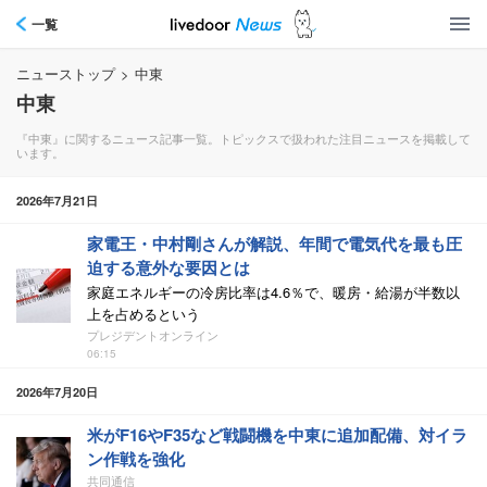
一覧
ニューストップ
>
中東
中東
『中東』に関するニュース記事一覧。トピックスで扱われた注目ニュースを掲載して
います。
2026年7月21日
家電王・中村剛さんが解説、年間で電気代を最も圧
迫する意外な要因とは
家庭エネルギーの冷房比率は4.6％で、暖房・給湯が半数以
上を占めるという
プレジデントオンライン
06:15
2026年7月20日
米がF16やF35など戦闘機を中東に追加配備、対イラ
ン作戦を強化
共同通信