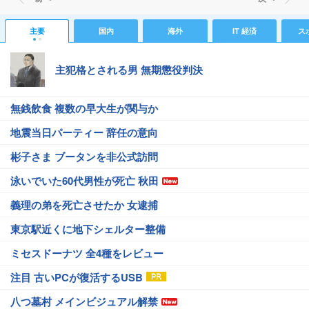
主要
国内
海外
IT 経済
ス
主犯格とされる男 無期懲役判決
無銭飲食 複数の早大生が関与か
地震当日パーティー 辞任の意向
彬子さま ブータンを非公式訪問
泳いでいた60代男性が死亡 秋田
義理の弟を死亡させたか 女逮捕
東京駅近くに地下シェルター整備
ミセスドーナツ 全4種をレビュー
注目 古いPCが復活するUSB
八つ墓村 メインビジュアル解禁