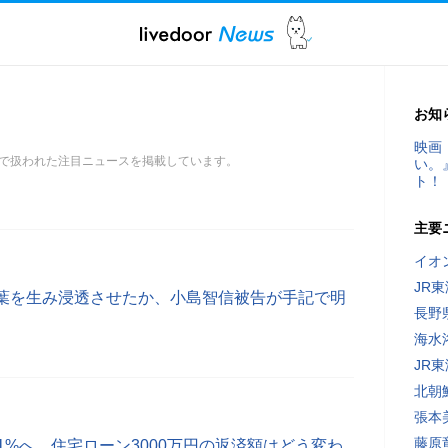
お知
映画
で扱われた注目ニュースを掲載しています。
い。
ト！
主要
イオ
JR
葉を生み浸透させたか、小島智信被告が手記で明
長野
海水
JR
北朝
張本
藤原
1%へ、住宅ローン3000万円の返済額はどう変わ