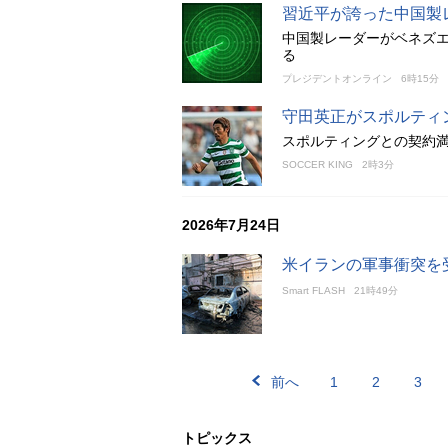
習近平が誇った中国製
中国製レーダーがベネズ
る
プレジデントオンライン
6時15分
守田英正がスポルティ
スポルティングとの契約満
SOCCER KING
2時3分
2026年7月24日
米イランの軍事衝突を
Smart FLASH
21時49分
前へ
1
2
3
トピックス