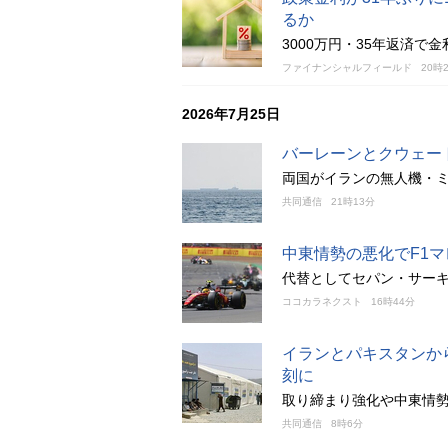
るか
3000万円・35年返済で
ファイナンシャルフィールド
20時
2026年7月25日
バーレーンとクウェー
両国がイランの無人機・
共同通信
21時13分
中東情勢の悪化でF1
代替としてセパン・サーキ
ココカラネクスト
16時44分
イランとパキスタンか
刻に
取り締まり強化や中東情勢
共同通信
8時6分