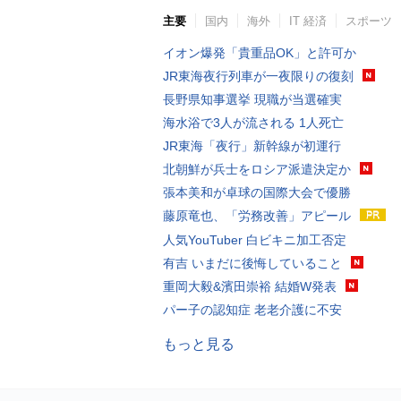
主要
国内
海外
IT 経済
スポーツ
イオン爆発「貴重品OK」と許可か
JR東海夜行列車が一夜限りの復刻
長野県知事選挙 現職が当選確実
海水浴で3人が流される 1人死亡
JR東海「夜行」新幹線が初運行
北朝鮮が兵士をロシア派遣決定か
張本美和が卓球の国際大会で優勝
藤原竜也、「労務改善」アピール
人気YouTuber 白ビキニ加工否定
有吉 いまだに後悔していること
重岡大毅&濱田崇裕 結婚W発表
パー子の認知症 老老介護に不安
もっと見る