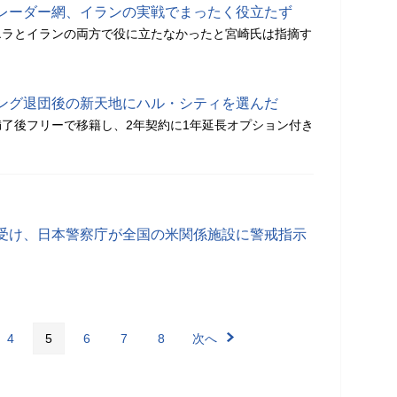
レーダー網、イランの実戦でまったく役立たず
エラとイランの両方で役に立たなかったと宮崎氏は指摘す
ング退団後の新天地にハル・シティを選んだ
了後フリーで移籍し、2年契約に1年延長オプション付き
受け、日本警察庁が全国の米関係施設に警戒指示
4
5
6
7
8
次へ