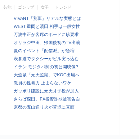
芸能
ゴシップ
女子
トレンド
VIVANT「別班」リアルな実態とは
WEST.重岡と濱田 相手は一般女性
万波中正が客席のボードに珍要求
オリラジ中田、帰国後初のTV出演
夏のイベント「配信派」が急増
表参道でタクシーがビル突っ込む
イラン モジタバ師の初公開映像?
天竺鼠「元天竺鼠」でKOC出場へ
教員の性暴力 止まらないワケ
ガッポリ建設に元天才子役が加入
さらば森田、FX投資詐欺被害告白
京都の五山送り火が苦境に直面