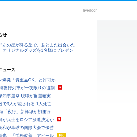
livedoor
らせ
『あの星が降る丘で、君とまた出会いた
』オリジナルグッズを3名様にプレゼン
ニュース
ン爆発「貴重品OK」と許可か
東海夜行列車が一夜限りの復刻
県知事選挙 現職が当選確実
浴で3人が流される 1人死亡
東海「夜行」新幹線が初運行
鮮が兵士をロシア派遣決定か
美和が卓球の国際大会で優勝
竜也、「労務改善」アピール