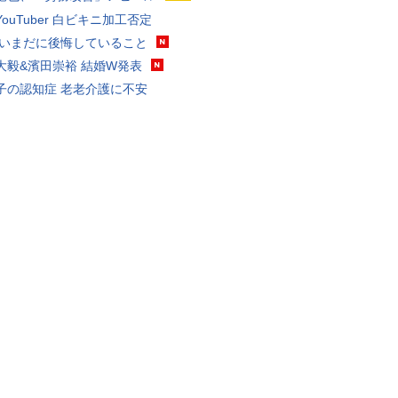
ouTuber 白ビキニ加工否定
 いまだに後悔していること
大毅&濱田崇裕 結婚W発表
子の認知症 老老介護に不安