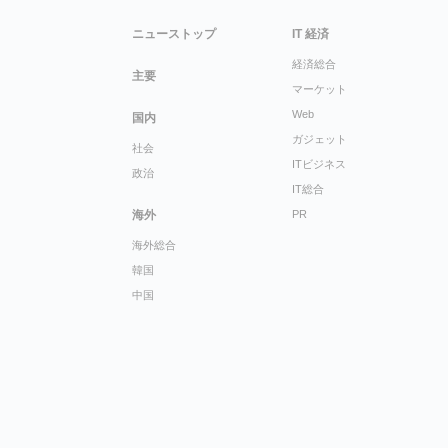
ニューストップ
IT 経済
経済総合
主要
マーケット
Web
国内
ガジェット
社会
ITビジネス
政治
IT総合
海外
PR
海外総合
韓国
中国