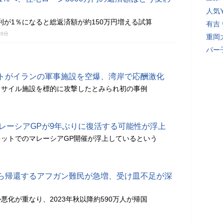
人気Y
金利が1％になると総返済額が約150万円増える試算
有吉
20分
重岡
パー
トがイランの軍事施設を空爆、湾岸で応酬激化
ミサイル施設を標的に攻撃したとみられ初の事例
マレーシアGPが9年ぶりに復活する可能性が浮上
ットでのマレーシアGP開催が浮上しているという
ら帰還するアフガン難民が急増、受け皿不足が深
悪化が重なり、2023年秋以降約590万人が帰国