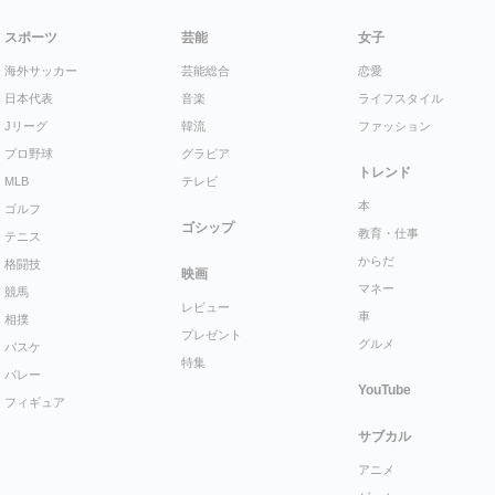
スポーツ
芸能
女子
海外サッカー
芸能総合
恋愛
日本代表
音楽
ライフスタイル
Jリーグ
韓流
ファッション
プロ野球
グラビア
トレンド
MLB
テレビ
本
ゴルフ
ゴシップ
教育・仕事
テニス
からだ
格闘技
映画
マネー
競馬
レビュー
車
相撲
プレゼント
グルメ
バスケ
特集
バレー
YouTube
フィギュア
サブカル
アニメ