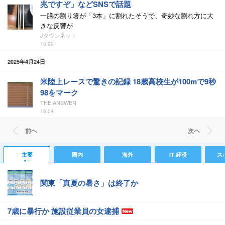
兆ですぞ」などSNSで話題
一膳の割り箸が「3本」に割れたそうで、奇妙な割れ方に大
きな反響が
Jタウンネット
18:00
2025年4月24日
米陸上レースで驚きの記録 18歳高校生が100mで9秒
98をマーク
THE ANSWER
18:04
前ヘ
次ヘ
主要
国内
海外
IT 経済
ス
関東「真夏の暑さ」は終了か
7歳に暴行か 施設従業員の女逮捕