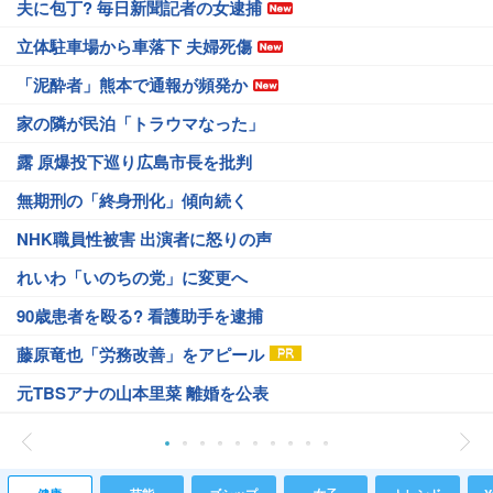
夫に包丁? 毎日新聞記者の女逮捕
立体駐車場から車落下 夫婦死傷
「泥酔者」熊本で通報が頻発か
家の隣が民泊「トラウマなった」
露 原爆投下巡り広島市長を批判
無期刑の「終身刑化」傾向続く
NHK職員性被害 出演者に怒りの声
れいわ「いのちの党」に変更へ
90歳患者を殴る? 看護助手を逮捕
藤原竜也「労務改善」をアピール
元TBSアナの山本里菜 離婚を公表