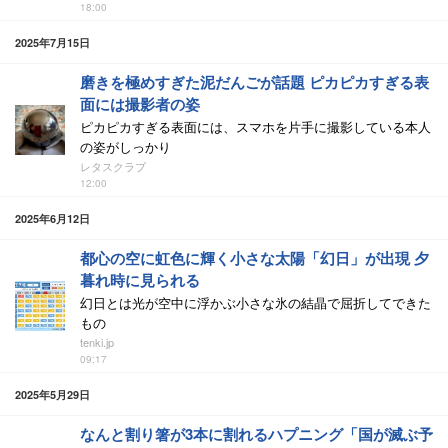
18:00
2025年7月15日
磨きを極めすぎた泥だんごが話題 ピカピカすぎる表
面には撮影者の姿
ピカピカすぎる表面には、スマホを片手に撮影している本人
の姿がしっかり
レタスクラブ
12:00
2025年6月12日
都心の空に虹色に輝く小さな太陽「幻日」が出現 夕
暮れ時に見られる
幻日とは光が空中に浮かぶ小さな氷の結晶で屈折してできた
もの
tenki.jp
09:17
2025年5月29日
なんと割り箸が3本に割れるハプニング「国が滅ぶ予