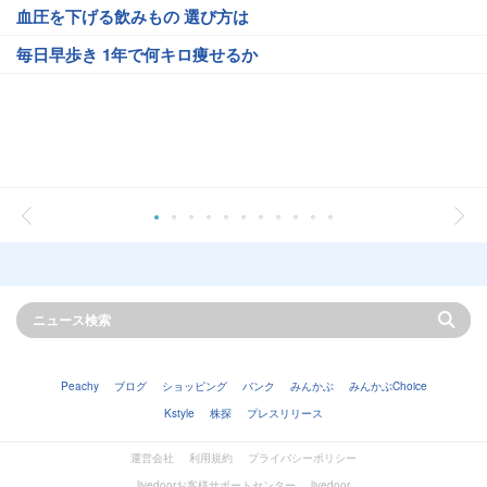
血圧を下げる飲みもの 選び方は
毎日早歩き 1年で何キロ痩せるか
Peachy
ブログ
ショッピング
バンク
みんかぶ
みんかぶChoice
Kstyle
株探
プレスリリース
運営会社
利用規約
プライバシーポリシー
livedoorお客様サポートセンター
livedoor