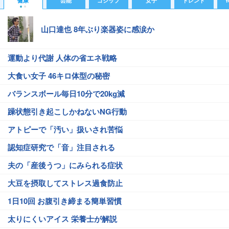
健康
芸能
ゴシップ
女子
トレンド
Y
山口達也 8年ぶり楽器姿に感涙か
運動より代謝 人体の省エネ戦略
大食い女子 46キロ体型の秘密
バランスボール毎日10分で20kg減
躁状態引き起こしかねないNG行動
アトピーで「汚い」扱いされ苦悩
認知症研究で「音」注目される
夫の「産後うつ」にみられる症状
大豆を摂取してストレス過食防止
1日10回 お腹引き締まる簡単習慣
太りにくいアイス 栄養士が解説