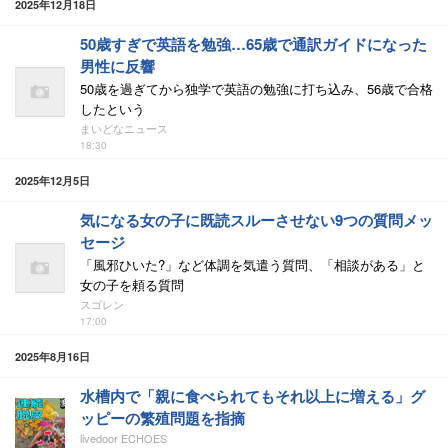
2025年12月18日
50歳すぎで英語を勉強…65歳で通訳ガイドになった
男性に反響
50歳を過ぎてから独学で英語の勉強に打ち込み、56歳で合格
したという
まいどなニュース
18:30
2025年12月5日
気になる女の子に既読スルーさせない9つの質問メッ
セージ
「風邪ひいた?」など体調を気遣う質問、「相談がある」と
女の子を頼る質問
スゴレン
17:00
2025年8月16日
水槽内で「親に食べられてもそれ以上に増える」グ
ッピーの繁殖問題を指摘
livedoor ECHOES