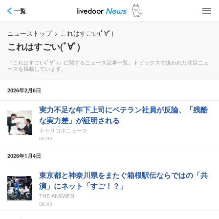
一覧
ニューストップ
>
これはすごい(ﾟ∀ﾟ)
これはすごい(ﾟ∀ﾟ)
『これはすごい(ﾟ∀ﾟ)』に関するニュース記事一覧。トピックスで扱われた注目ニュ
ースを掲載しています。
2026年2月6日
実力不足な年下上司にベテラン社員が反論、「残酷
な実力差」が証明される
キャリコネニュース
06:00
2026年1月4日
東京都と神奈川県をまたぐ箱根駅伝ならではの「共
演」にネット「すご！？」
THE ANSWER
06:43