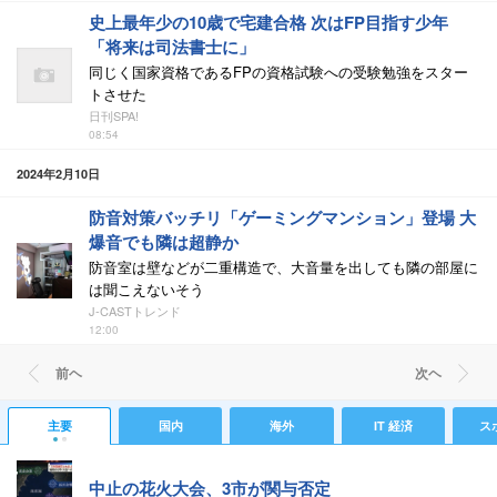
史上最年少の10歳で宅建合格 次はFP目指す少年
「将来は司法書士に」
同じく国家資格であるFPの資格試験への受験勉強をスター
トさせた
日刊SPA!
08:54
2024年2月10日
防音対策バッチリ「ゲーミングマンション」登場 大
爆音でも隣は超静か
防音室は壁などが二重構造で、大音量を出しても隣の部屋に
は聞こえないそう
J-CASTトレンド
12:00
前ヘ
次ヘ
主要
国内
海外
IT 経済
ス
中止の花火大会、3市が関与否定