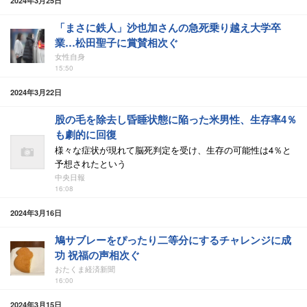
2024年3月25日
「まさに鉄人」沙也加さんの急死乗り越え大学卒
業…松田聖子に賞賛相次ぐ
女性自身
15:50
2024年3月22日
股の毛を除去し昏睡状態に陥った米男性、生存率4％
も劇的に回復
様々な症状が現れて脳死判定を受け、生存の可能性は4％と
予想されたという
中央日報
16:08
2024年3月16日
鳩サブレーをぴったり二等分にするチャレンジに成
功 祝福の声相次ぐ
おたくま経済新聞
16:00
2024年3月15日