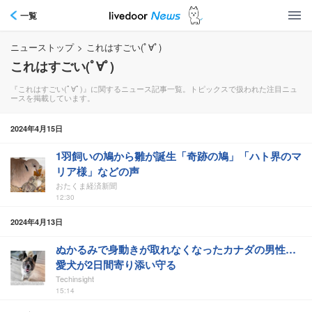
一覧
ニューストップ
>
これはすごい(ﾟ∀ﾟ)
これはすごい(ﾟ∀ﾟ)
『これはすごい(ﾟ∀ﾟ)』に関するニュース記事一覧。トピックスで扱われた注目ニュ
ースを掲載しています。
2024年4月15日
1羽飼いの鳩から雛が誕生「奇跡の鳩」「ハト界のマ
リア様」などの声
おたくま経済新聞
12:30
2024年4月13日
ぬかるみで身動きが取れなくなったカナダの男性…
愛犬が2日間寄り添い守る
Techinsight
15:14