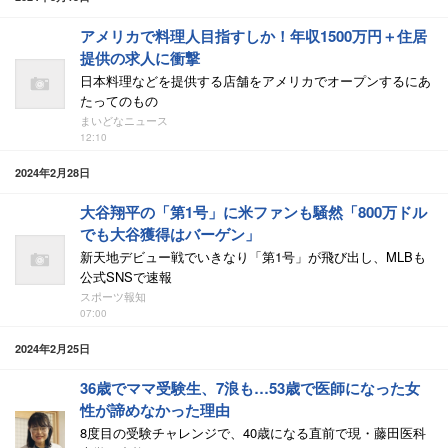
アメリカで料理人目指すしか！年収1500万円＋住居
提供の求人に衝撃
日本料理などを提供する店舗をアメリカでオープンするにあ
たってのもの
まいどなニュース
12:10
2024年2月28日
大谷翔平の「第1号」に米ファンも騒然「800万ドル
でも大谷獲得はバーゲン」
新天地デビュー戦でいきなり「第1号」が飛び出し、MLBも
公式SNSで速報
スポーツ報知
07:00
2024年2月25日
36歳でママ受験生、7浪も…53歳で医師になった女
性が諦めなかった理由
8度目の受験チャレンジで、40歳になる直前で現・藤田医科