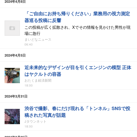
2024年4月8日
「ご自由にお持ち帰りください」業務用の視力測定
器巡る投稿に反響
この投稿が広く拡散され、Xでその情報を見かけた男性が現
場に急行
まいどなニュース
06:40
2024年4月5日
近未来的なデザインが目を引くエンジンの模型 正体
はヤクルトの容器
おたくま経済新聞
18:00
2024年3月31日
渋谷で撮影、春にだけ現れる「トンネル」SNSで投
稿された写真が話題
Jタウンネット
18:00