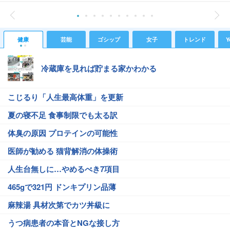
健康
芸能
ゴシップ
女子
トレンド
Y
冷蔵庫を見れば貯まる家かわかる
こじるり「人生最高体重」を更新
夏の寝不足 食事制限でも太る訳
体臭の原因 プロテインの可能性
医師が勧める 猫背解消の体操術
人生台無しに…やめるべき7項目
465gで321円 ドンキプリン品薄
麻辣湯 具材次第でカツ丼級に
うつ病患者の本音とNGな接し方