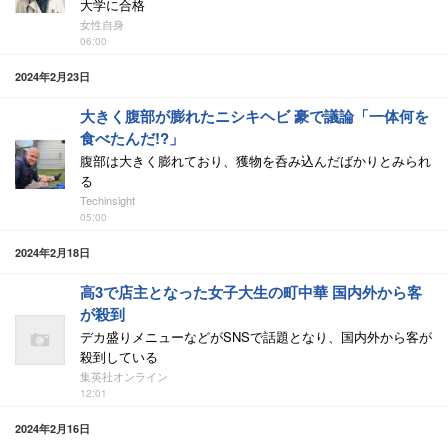
大学に合格
女性自身
06:00
2024年2月23日
大きく腹部が膨れたニシキヘビ 豪で議論「一体何を
食べたんだ!?」
腹部は大きく膨れており、獲物を呑み込んだばかりとみられ
る
Techinsight
05:00
2024年2月18日
高3で店主となった女子大生の町中華 国内外から客
が殺到
デカ盛りメニューなどがSNSで話題となり、国内外から客が
殺到している
集英社オンライン
12:01
2024年2月16日