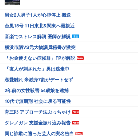
男女2人男子1人が心肺停止 搬送
台風15号 11日東北&関東へ最接近
音楽でストレス解消 医師が解説
横浜市議VS元大物議員秘書が激突
「お金使えない症候群」FPが解説
「友人が刺された」男は逃走中
恋愛離れ 米独身7割がデートせず
2年前の女性殺害 54歳娘を逮捕
10代で無期刑 社会に戻る可能性
育三郎 アプローチ法ぶっちゃけ
ダレノガレ 支援金振り込み報告
同じ詐欺に遭った芸人の実名告白