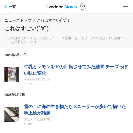
一覧
ニューストップ
>
これはすごい(ﾟ∀ﾟ)
これはすごい(ﾟ∀ﾟ)
『これはすごい(ﾟ∀ﾟ)』に関するニュース記事一覧。トピックスで扱われた注目ニュ
ースを掲載しています。
2025年3月10日
牛乳とレモンを10万回転させてみた結果 チーズっぽ
い味に変化
livedoor ECHOES
08:18
2025年3月7日
雪の上に海の生き物たち Xユーザーが歩いて描いた
地上絵が話題
おたくま経済新聞
12:00