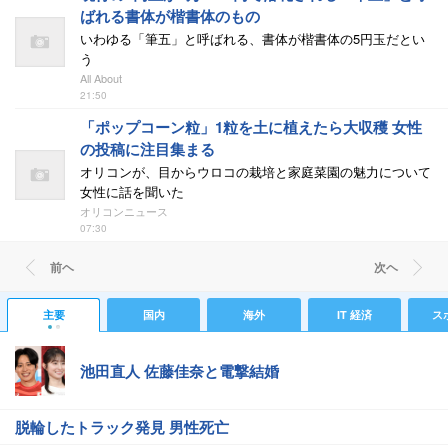
ばれる書体が楷書体のもの
いわゆる「筆五」と呼ばれる、書体が楷書体の5円玉だとい
う
All About
21:50
「ポップコーン粒」1粒を土に植えたら大収穫 女性
の投稿に注目集まる
オリコンが、目からウロコの栽培と家庭菜園の魅力について
女性に話を聞いた
オリコンニュース
07:30
前ヘ
次ヘ
主要
国内
海外
IT 経済
ス
池田直人 佐藤佳奈と電撃結婚
脱輪したトラック発見 男性死亡