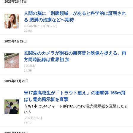
2025年2月17日
人間の脳に「別腹領域」があると科学的に証明され
る 肥満の治療などへ期待
GIGAZINE（ギガジン）
22:00
2025年1月29日
玄関先のカメラが隕石の衝突音と映像を捉える、両
方同時記録は世界初 加
sorae.jp
21:58
2024年11月29日
米17歳高校生が「トラウト超え」の衝撃弾 166m飛
ばし電光掲示板を直撃
うち1本は544フィート(約165.8m)で電光掲示板を直撃したと
いう
フルカウント
14:17