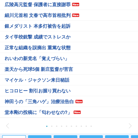
広陵高元監督 保護者に直接謝罪
細川元首相 文春で高市首相批判
銀メダリスト 本多灯被告を起訴
タイ学校銃撃 成績でストレスか
正常な組織を誤摘出 重篤な状態
れいわの新党名「覚えづらい」
楽天から死球5個 新庄監督が苦言
マイケル・ジャクソン来日秘話
ヒコロヒー 割引お握り買わない
神田うの「三角ハゲ」治療法告白
堂本剛の投稿に「匂わせなの?」