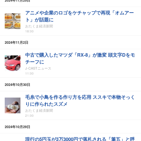
2024年11月25日
アニメや企業のロゴをケチャップで再現「オムアー
ト」が話題に
おたくま経済新聞
18:00
2024年11月2日
中古で購入したマツダ「RX-8」が激変 頭文字Dをモ
チーフに
J-CASTニュース
11:00
2024年10月30日
毛糸で小鳥を作る作り方を応用 ススキで本物そっく
りに作られたスズメ
おたくま経済新聞
21:00
2024年10月29日
現行の5円玉が3万3000円で落札される「筆五」と呼