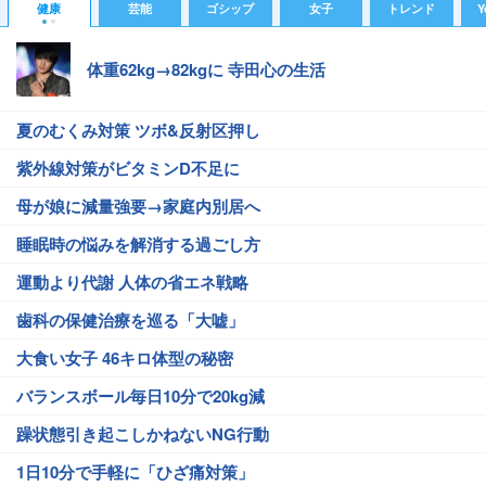
健康
芸能
ゴシップ
女子
トレンド
Y
体重62kg→82kgに 寺田心の生活
夏のむくみ対策 ツボ&反射区押し
紫外線対策がビタミンD不足に
母が娘に減量強要→家庭内別居へ
睡眠時の悩みを解消する過ごし方
運動より代謝 人体の省エネ戦略
歯科の保健治療を巡る「大嘘」
大食い女子 46キロ体型の秘密
バランスボール毎日10分で20kg減
躁状態引き起こしかねないNG行動
1日10分で手軽に「ひざ痛対策」