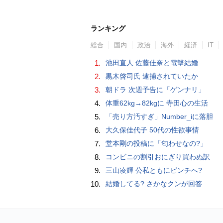
ランキング
総合
国内
政治
海外
経済
IT
1.
池田直人 佐藤佳奈と電撃結婚
2.
黒木啓司氏 逮捕されていたか
3.
朝ドラ 次週予告に「ゲンナリ」
4.
体重62kg→82kgに 寺田心の生活
5.
「売り方汚すぎ」Number_iに落胆
6.
大久保佳代子 50代の性欲事情
7.
堂本剛の投稿に「匂わせなの?」
8.
コンビニの割引おにぎり買わぬ訳
9.
三山凌輝 公私ともにピンチへ?
10.
結婚してる? さかなクンが回答