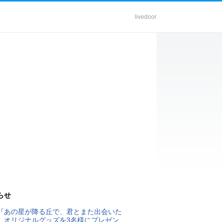
livedoor
らせ
『あの星が降る丘で、君とまた出会いた
』オリジナルグッズを3名様にプレゼン