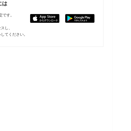
には
限定です。
セスし、
ルしてください。