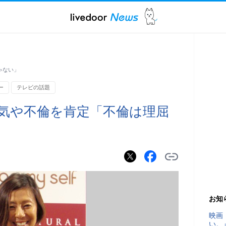
ゃない」
ー
テレビの話題
浮気や不倫を肯定「不倫は理屈
お知
映画
い。