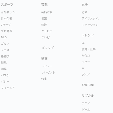
スポーツ
芸能
女子
海外サッカー
芸能総合
恋愛
日本代表
音楽
ライフスタイル
Jリーグ
韓流
ファッション
プロ野球
グラビア
トレンド
MLB
テレビ
本
ゴルフ
ゴシップ
教育・仕事
テニス
からだ
格闘技
映画
マネー
競馬
レビュー
車
相撲
プレゼント
グルメ
バスケ
特集
バレー
YouTube
フィギュア
サブカル
アニメ
ゲーム