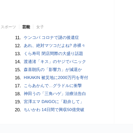
スポーツ
芸能
女子
11.
ケンコバ コロナで謎の後遺症
12.
あれ、絶対マツコだよね? 赤裸々
13.
くら寿司 閉店間際の大盛り話題
14.
渡邊渚「キス」のヤジでパニック
15.
森喜朗氏の「影響力」が減退か
16.
HIKAKIN 被災地に2000万円を寄付
17.
こらあかんで…グラドルに衝撃
18.
神田うの「三角ハゲ」治療法告白
19.
宮澤エマ DAIGOに「勘弁して」
20.
ちいかわ 14日間で興収50億突破