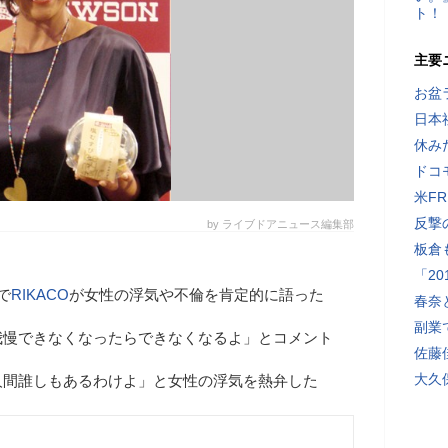
ト！
主要
お盆
日本
休み
ドコ
米F
反撃
by ライブドアニュース編集部
板倉
「2
で
RIKACO
が女性の浮気や不倫を肯定的に語った
春奈
副業
我慢できなくなったらできなくなるよ」とコメント
佐藤
大久
人間誰しもあるわけよ」と女性の浮気を熱弁した