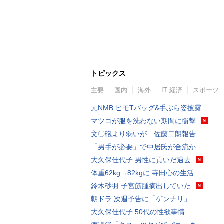
トピックス
主要
国内
海外
IT 経済
スポーツ
元NMB ヒモTバッグ&手ぶら姿披露
マツコが服を洗わない期間に衝撃
文〇砲より弱いが…佐藤二朗報告
「男手が必要」で中居氏が合流か
大久保佳代子 男性に貢いだ過去
体重62kg→82kgに 寺田心の生活
鈴木砂羽 子宮筋腫摘出していた
朝ドラ 次週予告に「ゲンナリ」
大久保佳代子 50代の性欲事情