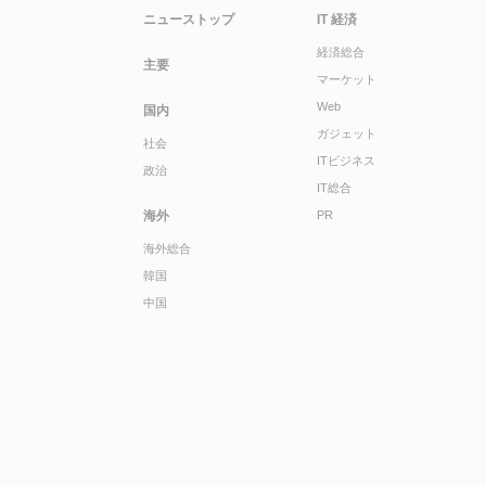
ニューストップ
IT 経済
経済総合
主要
マーケット
Web
国内
ガジェット
社会
ITビジネス
政治
IT総合
海外
PR
海外総合
韓国
中国