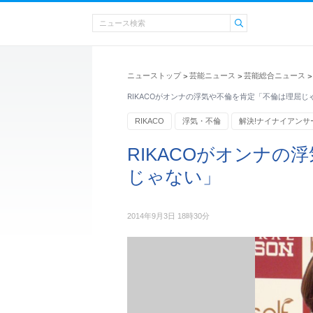
ニューストップ
芸能ニュース
芸能総合ニュース
>
>
>
RIKACOがオンナの浮気や不倫を肯定「不倫は理屈じ
RIKACO
浮気・不倫
解決!ナイナイアンサ
RIKACOがオンナの
じゃない」
2014年9月3日 18時30分