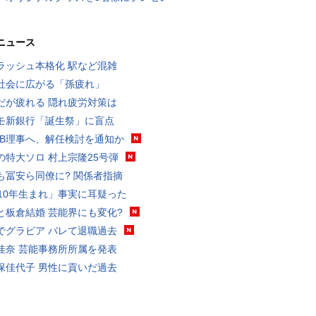
ニュース
ラッシュ本格化 駅など混雑
社会に広がる「孫疲れ」
だが疲れる 隠れ疲労対策は
モ新銀行「誕生祭」に盲点
RB理事へ、解任検討を通知か
の特大ソロ 村上宗隆25号弾
も冨安ら同僚に? 関係者指摘
010年生まれ」事実に耳疑った
と板倉結婚 芸能界にも変化?
でグラビア バレて退職過去
佳奈 芸能事務所所属を発表
保佳代子 男性に貢いだ過去