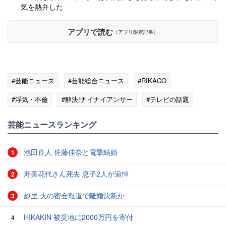
気を熱弁した
アプリで読む
（アプリ限定記事）
#芸能ニュース
#芸能総合ニュース
#RIKACO
#浮気・不倫
#解決!ナイナイアンサー
#テレビの話題
芸能ニュースランキング
池田直人 佐藤佳奈と電撃結婚
1
寿美花代さん死去 息子2人が追悼
2
趣里 夫の密会報道で離婚決断か
3
HIKAKIN 被災地に2000万円を寄付
4