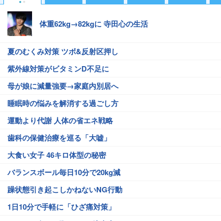
体重62kg→82kgに 寺田心の生活
夏のむくみ対策 ツボ&反射区押し
紫外線対策がビタミンD不足に
母が娘に減量強要→家庭内別居へ
睡眠時の悩みを解消する過ごし方
運動より代謝 人体の省エネ戦略
歯科の保健治療を巡る「大嘘」
大食い女子 46キロ体型の秘密
バランスボール毎日10分で20kg減
躁状態引き起こしかねないNG行動
1日10分で手軽に「ひざ痛対策」