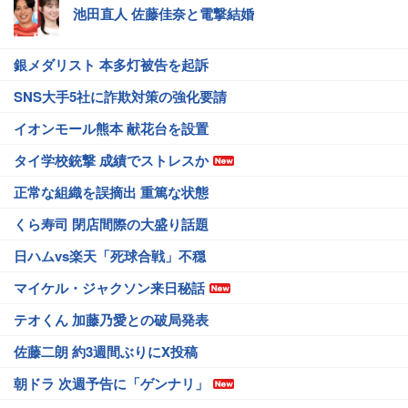
池田直人 佐藤佳奈と電撃結婚
銀メダリスト 本多灯被告を起訴
SNS大手5社に詐欺対策の強化要請
イオンモール熊本 献花台を設置
タイ学校銃撃 成績でストレスか
正常な組織を誤摘出 重篤な状態
くら寿司 閉店間際の大盛り話題
日ハムvs楽天「死球合戦」不穏
マイケル・ジャクソン来日秘話
テオくん 加藤乃愛との破局発表
佐藤二朗 約3週間ぶりにX投稿
朝ドラ 次週予告に「ゲンナリ」