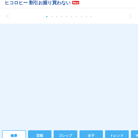
ヒコロヒー 割引お握り買わない
健康
芸能
ゴシップ
女子
トレンド
Y