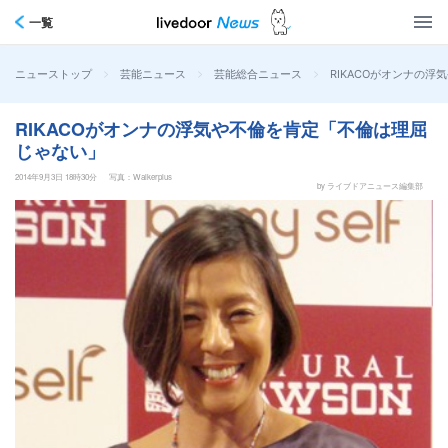
一覧
>
>
>
RIKACOがオンナの
ニューストップ
芸能ニュース
芸能総合ニュース
RIKACOがオンナの浮気や不倫を肯定「不倫は理屈
じゃない」
2014年9月3日 18時30分
写真：Walkerplus
by ライブドアニュース編集部