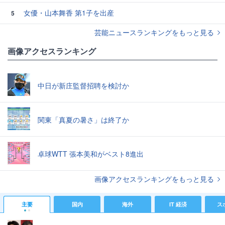
女優・山本舞香 第1子を出産
5
芸能ニュースランキングをもっと見る
画像アクセスランキング
中日が新庄監督招聘を検討か
関東「真夏の暑さ」は終了か
卓球WTT 張本美和がベスト8進出
画像アクセスランキングをもっと見る
主要
国内
海外
IT 経済
ス