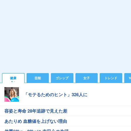
健康
芸能
ゴシップ
女子
トレンド
Y
「モテるためのヒント」326人に
容姿と寿命 28年追跡で見えた差
あたりめ 血糖値を上げない理由