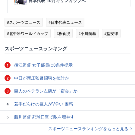
日本代表 10月キリンカップへ
#スポーツニュース
#日本代表ニュース
#北中米ワールドカップ
#板倉滉
#小川航基
#堂安律
#NECナイメヘン
#遠藤航
スポーツニュースランキング
須江監督 女子部員に3条件提示
1
中日が新庄監督招聘を検討か
2
巨人のベテラン左腕が「密会」か
3
若手だらけの巨人がV争い 困惑
4
藤川監督 死球口撃で敵を増やす
5
スポーツニュースランキングをもっと見る