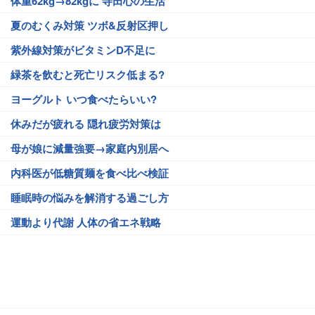
体重62kg→82kgに 寺田心の生活
夏のむくみ対策 ツボ&反射区押し
紫外線対策がビタミンD不足に
緑茶を飲むと死亡リスク低まる?
ヨーグルト いつ食べたらいい?
休みだが疲れる 隠れ疲労対策は
母が娘に減量強要→家庭内別居へ
内科医が低糖質麺を食べ比べ検証
睡眠時の悩みを解消する過ごし方
運動より代謝 人体の省エネ戦略