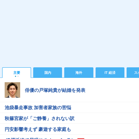
主要
国内
海外
IT 経済
ス
俳優の戸塚純貴が結婚を発表
池袋暴走事故 加害者家族の苦悩
秋篠宮家が「ご静養」されない訳
円安影響考えず 豪遊する家庭も