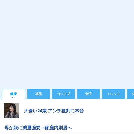
健康
芸能
ゴシップ
女子
トレンド
Y
大食い24歳 アンチ批判に本音
母が娘に減量強要→家庭内別居へ