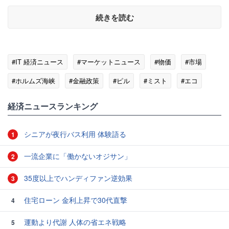
続きを読む
#IT 経済ニュース
#マーケットニュース
#物価
#市場
#ホルムズ海峡
#金融政策
#ピル
#ミスト
#エコ
#コア指数
経済ニュースランキング
シニアが夜行バス利用 体験語る
1
一流企業に「働かないオジサン」
2
35度以上でハンディファン逆効果
3
住宅ローン 金利上昇で30代直撃
4
運動より代謝 人体の省エネ戦略
5