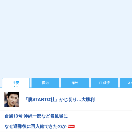
主要
国内
海外
IT 経済
ス
「脱STARTO社」かじ切り…大勝利
台風13号 沖縄一部など暴風域に
なぜ避難後に再入館できたのか