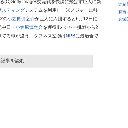
)Getty Images交流戦を快調に飛ばす巨人に新
辻希
ポスティング
システムを利用し、米メジャーに移
有吉
グの
小笠原慎之介
が巨人に入団すると6月12日に
真栄
元中日・
小笠原慎之介
を獲得!!メジャー挑戦から2
げてる球が違う」タフネス左腕は
NPB
に最適合で
記事を読む