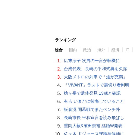
ランキング
総合
国内
政治
海外
経済
IT
1.
広末涼子 次男の一言が転機に
2.
台湾代表、長崎の平和式典を欠席
3.
大阪メトロの列車で「煙が充満」
4.
「VIVANT」ラストで裏切り者判明
5.
槍ヶ岳で遺体発見 19歳と確認
6.
有吉 いまだに後悔していること
7.
板倉滉 開幕戦でまたベンチ外
8.
長崎市長 平和宣言を読み飛ばし
9.
重岡大毅&濱田崇裕 結婚W発表
10.
佐々木 ドジャース守護神候補に