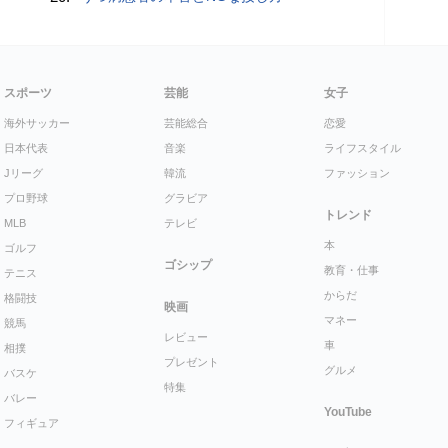
スポーツ
芸能
女子
海外サッカー
芸能総合
恋愛
日本代表
音楽
ライフスタイル
Jリーグ
韓流
ファッション
プロ野球
グラビア
トレンド
MLB
テレビ
本
ゴルフ
ゴシップ
教育・仕事
テニス
からだ
格闘技
映画
マネー
競馬
レビュー
車
相撲
プレゼント
グルメ
バスケ
特集
バレー
YouTube
フィギュア