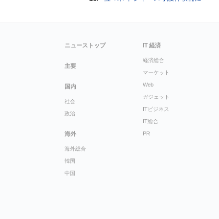
ニューストップ
IT 経済
経済総合
主要
マーケット
Web
国内
ガジェット
社会
ITビジネス
政治
IT総合
海外
PR
海外総合
韓国
中国