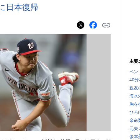
りに日本復帰
主要
ベン
40
親友
海水
胸を
ひろ
余命
元夫
張本