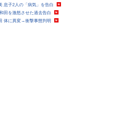
美 息子2人の「病気」を告白
 和田を激怒させた過去告白
田 体に異変→衝撃事態判明