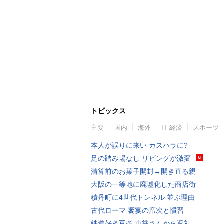
トピックス
主要
国内
海外
IT 経済
スポーツ
本人が誤りに来い カスハラに?
足の踏み場なし リビングが激変
清算前のお菓子開封→開き直る親
大阪の一等地に廃墟化した商店街
積丹町に4世代トンネル 並ぶ理由
古代ローマ 饗宴の席次と慣習
鉄道好き豆柴 車掌さんから返礼