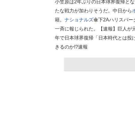
小笠原は2年ぶりの日本球界復帰となる(C
たな戦力が加わりそうだ。中日から
籍。
ナショナルズ
傘下2Aハリスバー
一斉に報じられた。【速報】巨人が
年で日本球界復帰「日本時代とは投
きるのか!?速報