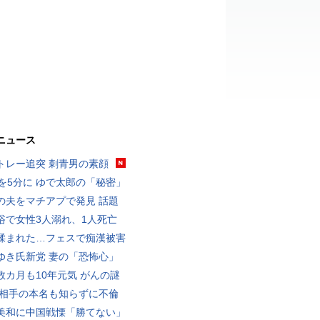
ニュース
トレー追突 刺青男の素顔
分を5分に ゆで太郎の「秘密」
の夫をマチアプで発見 話題
浴で女性3人溺れ、1人死亡
揉まれた…フェスで痴漢被害
ゆき氏新党 妻の「恐怖心」
数カ月も10年元気 がんの謎
 相手の本名も知らずに不倫
美和に中国戦慄「勝てない」