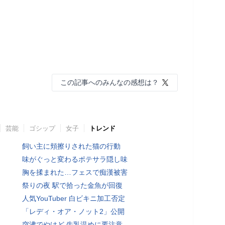
この記事へのみんなの感想は？
芸能
ゴシップ
女子
トレンド
飼い主に頬擦りされた猫の行動
味がぐっと変わるポテサラ隠し味
胸を揉まれた…フェスで痴漢被害
祭りの夜 駅で拾った金魚が回復
人気YouTuber 白ビキニ加工否定
「レディ・オア・ノット2」公開
突沸でやけど 牛乳温めに要注意