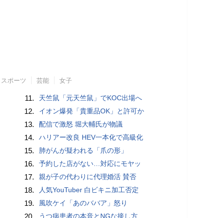
スポーツ
芸能
女子
11.
天竺鼠「元天竺鼠」でKOC出場へ
12.
イオン爆発「貴重品OK」と許可か
13.
配信で激怒 堀大輔氏が物議
14.
ハリアー改良 HEV一本化で高級化
15.
肺がんが疑われる「爪の形」
16.
予約した店がない…対応にモヤッ
17.
親が子の代わりに代理婚活 賛否
18.
人気YouTuber 白ビキニ加工否定
19.
風吹ケイ「あのババア」怒り
20.
うつ病患者の本音とNGな接し方