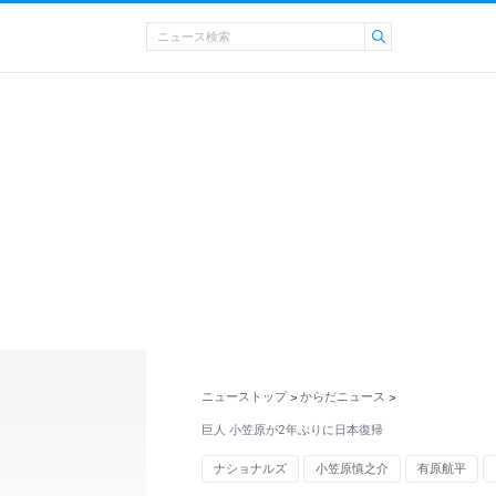
ニューストップ
からだニュース
>
>
巨人 小笠原が2年ぶりに日本復帰
ナショナルズ
小笠原慎之介
有原航平
スティング