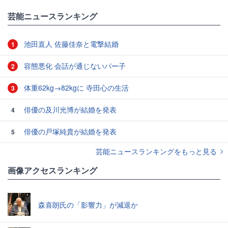
芸能ニュースランキング
池田直人 佐藤佳奈と電撃結婚
1
容態悪化 会話が通じないパー子
2
体重62kg→82kgに 寺田心の生活
3
俳優の及川光博が結婚を発表
4
俳優の戸塚純貴が結婚を発表
5
芸能ニュースランキングをもっと見る
画像アクセスランキング
森喜朗氏の「影響力」が減退か