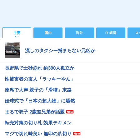
主要
国内
海外
IT 経済
ス
流しのタクシー捕まらない元凶か
長野県で土砂崩れ 約390人孤立か
性被害者の友人「ラッキーやん」
座席で大声 親子の「滑稽」末路
始球式で「日本の超大物」に騒然
まるで双子 2歳差兄弟が話題
転売対策の切り札 効果テキメン
マジで切れ味良い 無印の爪切り