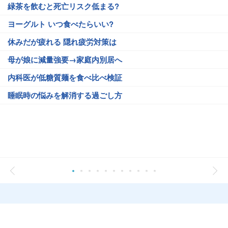
緑茶を飲むと死亡リスク低まる?
ヨーグルト いつ食べたらいい?
休みだが疲れる 隠れ疲労対策は
母が娘に減量強要→家庭内別居へ
内科医が低糖質麺を食べ比べ検証
睡眠時の悩みを解消する過ごし方