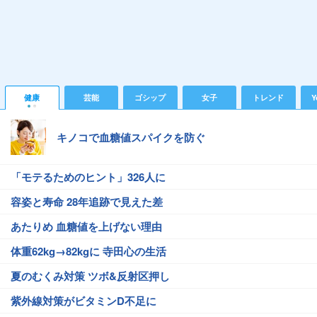
健康
芸能
ゴシップ
女子
トレンド
Y
キノコで血糖値スパイクを防ぐ
「モテるためのヒント」326人に
容姿と寿命 28年追跡で見えた差
あたりめ 血糖値を上げない理由
体重62kg→82kgに 寺田心の生活
夏のむくみ対策 ツボ&反射区押し
紫外線対策がビタミンD不足に