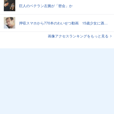
巨人のベテラン左腕が「密会」か
押収スマホから770本のわいせつ動画 15歳少女に酒と薬飲ませ性的暴行か 54歳男を再逮捕 「薬もありますよ」とSNSで誘い出し
画像アクセスランキングをもっと見る