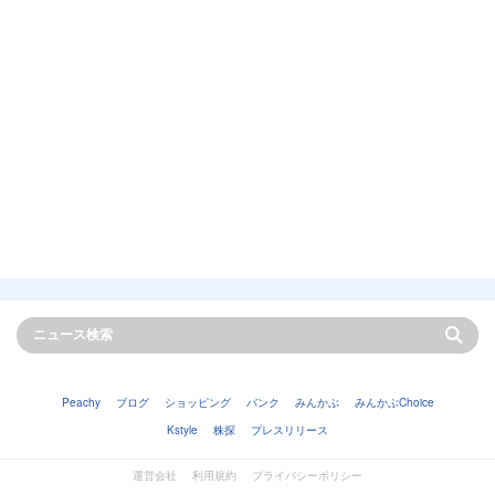
Peachy
ブログ
ショッピング
バンク
みんかぶ
みんかぶChoice
Kstyle
株探
プレスリリース
運営会社
利用規約
プライバシーポリシー